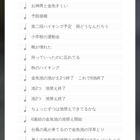
お神輿と金魚すくい
予防接種
第二回ハイキング予定 雨どうなんだろう
小学校の運動会
靴が壊れた
持っていったのに忘れてる
秋のハイキング
金魚池の池がえ2つ終了 これで6池終了
池2つ 池替え終了
池2つ 池替え終了
ちょっとずつは池替えできてるかな
6連続の金魚池の池替え開始
台風の風が来てるので金魚池の浮草とり
暑くて金魚池の池替えの準備だけでヘバッちゃう