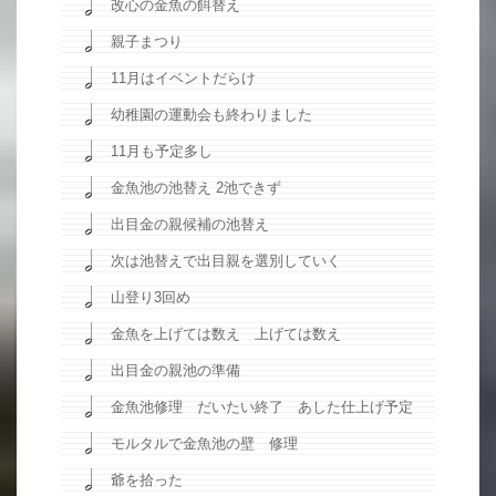
改心の金魚の餌替え
親子まつり
11月はイベントだらけ
幼稚園の運動会も終わりました
11月も予定多し
金魚池の池替え 2池できず
出目金の親候補の池替え
次は池替えで出目親を選別していく
山登り3回め
金魚を上げては数え 上げては数え
出目金の親池の準備
金魚池修理 だいたい終了 あした仕上げ予定
モルタルで金魚池の壁 修理
爺を拾った