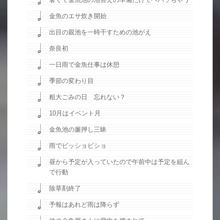
金魚のエサ炊き開始
出目の親池を一時干すための池がえ
奈良初
一日雨で金魚仕事は休憩
季節の変わり目
粗大ごみの日 忘れない？
10月はイベント月
金魚池の簾押し三昧
雨でビッショビショ
昼から予定が入っていたので午前中は予定を組ん
で行動
除草剤終了
予報はあれど雨は降らず