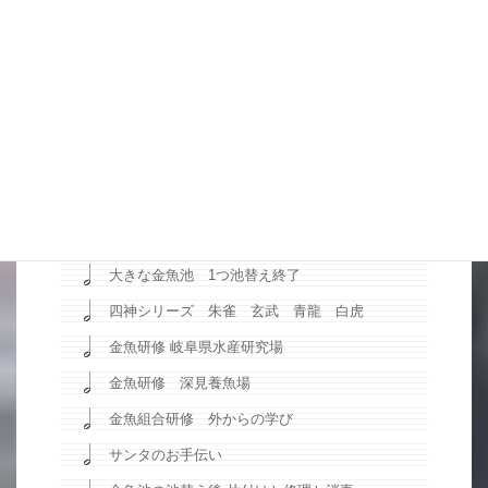
機械整備
大きな金魚池のエガエ2回目
グローバル
最終の大きな金魚池の池替えに向けて順調な滑り
出し
こうして一年がまわってくる
ゴリラが弱りだしました（カーナビ）
次の段取り
大きな金魚池 1つ池替え終了
四神シリーズ 朱雀 玄武 青龍 白虎
金魚研修 岐阜県水産研究場
金魚研修 深見養魚場
金魚組合研修 外からの学び
サンタのお手伝い