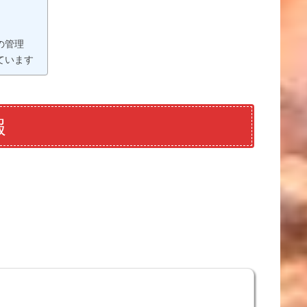
の管理
ています
報