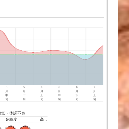
5
5
6
6
6
7
月
月
月
月
月
月
中
下
上
中
下
上
旬
旬
旬
旬
旬
旬
病気・体調不良
危険度
高→