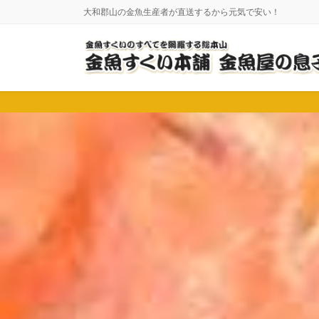
コ
ナ
大和郡山の金魚生産者が直送するから元気で安い！
ン
ビ
テ
ゲ
ン
ー
ツ
シ
に
ョ
移
ン
動
に
移
動