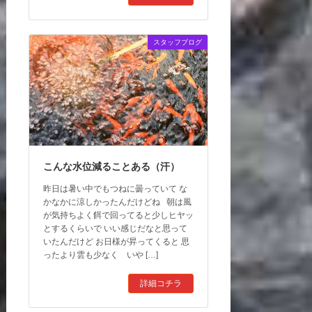
スタッフブログ
こんな水位減ることある（汗）
昨日は暑い中でもつねに曇っていて な
かなかに涼しかったんだけどね 朝は風
が気持ちよく餌で回ってると少しヒヤッ
とするくらいで いい感じだなと思って
いたんだけど お日様が昇ってくると 思
ったより雲も少なく いや […]
詳細コチラ