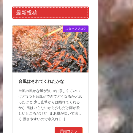
最新投稿
スタッフブログ
台風はそれてくれたかな
台風の風かな風が強いね 涼しくていい
けど 3つも台風ができてどうなるかと思
ったけど 少し直撃からは離れてくれる
かな 風はいらないから少しだけ雨が欲
しいところだけど まあ風が吹いて涼し
く 動きやすいので水入れ […]
詳細コチラ