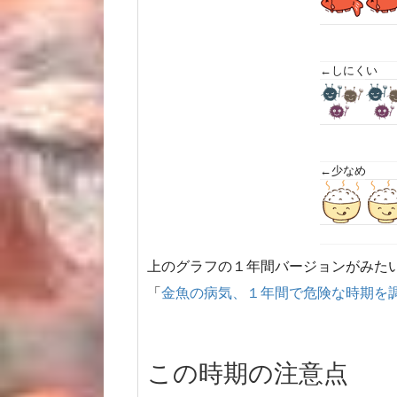
←しにくい
←少なめ
上のグラフの１年間バージョンがみた
「
金魚の病気、１年間で危険な時期を
この時期の注意点