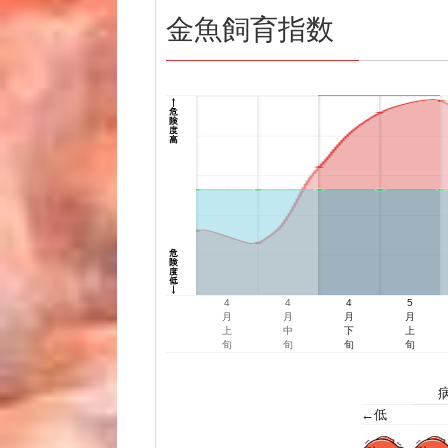
金魚飼育指数
4
4
4
5
月
月
月
月
上
中
下
上
旬
旬
旬
旬
←低