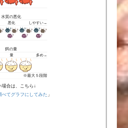
水質の悪化
悪化
しやすい→
餌の量
量
多め→
※最大５段階
い場合は、こちら↓
調べてグラフにしてみた
」