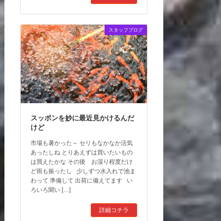
スタッフブログ
スッポンを妙に最近見かけるんだ
けど
市場も暑かった～ セリもなかなか活気
あったしね とりあえずは買いたいもの
は買えたかな その後 お湿り程度だけ
ど雨も振ったし 少しずつ水入れで池ま
わって 準備して 出荷に備えてます い
ろいろ聞い […]
詳細コチラ