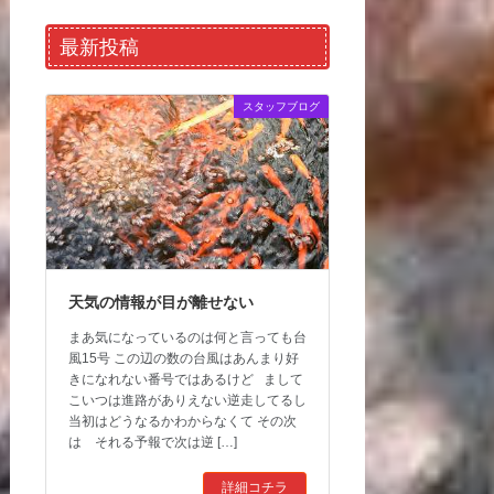
最新投稿
スタッフブログ
天気の情報が目が離せない
まあ気になっているのは何と言っても台
風15号 この辺の数の台風はあんまり好
きになれない番号ではあるけど まして
こいつは進路がありえない逆走してるし
当初はどうなるかわからなくて その次
は それる予報で次は逆 […]
詳細コチラ