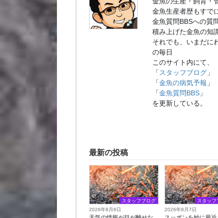
金魚の生産・飼育・
金魚生産者歴もすでに
金魚質問BBSへの質
積み上げた金魚の知
それでも、いまだに
の毎日
このサイト内にて、
「
スタッフブログ
」
「
金魚の病気予報
」
「
金魚質問BBS
」
を更新している。
最新の投稿
スタッフブログ
スタッフ
2026年8月8日
2026年8月7日
天気の情報が目が離せな
スッポンを妙に最近