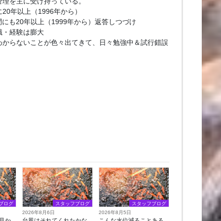
管理を主に受け持っている。
20年以上（1996年から）
問にも20年以上（1999年から）返答しつづけ
識・経験は膨大
わからないことが色々出てきて、日々勉強中＆試行錯誤
ブログ
スタッフブログ
スタッフブログ
2026年8月6日
2026年8月5日
見か
台風はそれてくれたかな
こんな水位減ることある