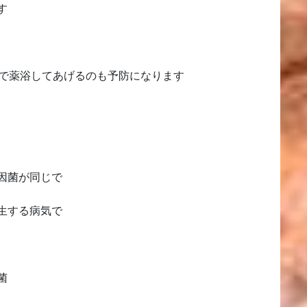
す
槽で薬浴してあげるのも予防になります
因菌が同じで
生する病気で
菌