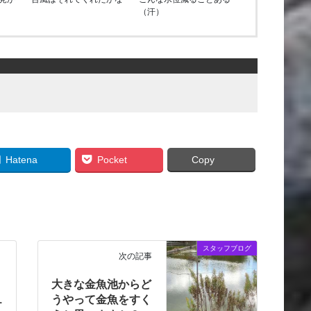
（汗）
Hatena
Pocket
Copy
スタッフブログ
次の記事
大きな金魚池からど
1
うやって金魚をすく