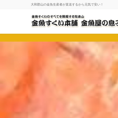
コ
ナ
大和郡山の金魚生産者が直送するから元気で安い！
ン
ビ
テ
ゲ
ン
ー
ツ
シ
に
ョ
移
ン
動
に
移
動