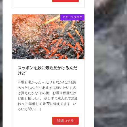
スタッフブログ
スッポンを妙に最近見かけるんだ
けど
市場も暑かった～ セリもなかなか活気
あったしね とりあえずは買いたいもの
は買えたかな その後 お湿り程度だけ
ど雨も振ったし 少しずつ水入れで池ま
わって 準備して 出荷に備えてます い
ろいろ聞い […]
詳細コチラ