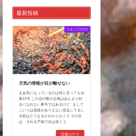
最新投稿
スタッフブログ
天気の情報が目が離せない
まあ気になっているのは何と言っても台
風15号 この辺の数の台風はあんまり好
きになれない番号ではあるけど まして
こいつは進路がありえない逆走してるし
当初はどうなるかわからなくて その次
は それる予報で次は逆 […]
詳細コチラ