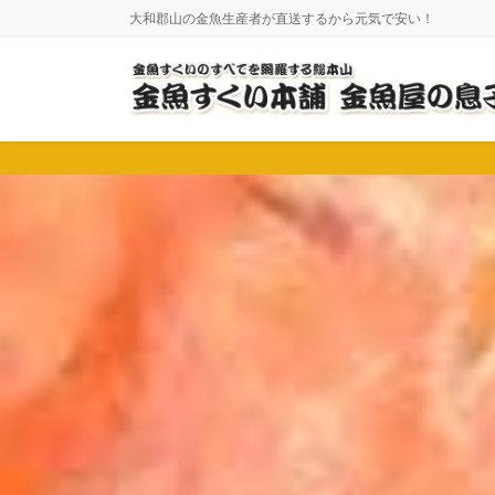
コ
ナ
大和郡山の金魚生産者が直送するから元気で安い！
ン
ビ
テ
ゲ
ン
ー
ツ
シ
に
ョ
移
ン
動
に
移
動