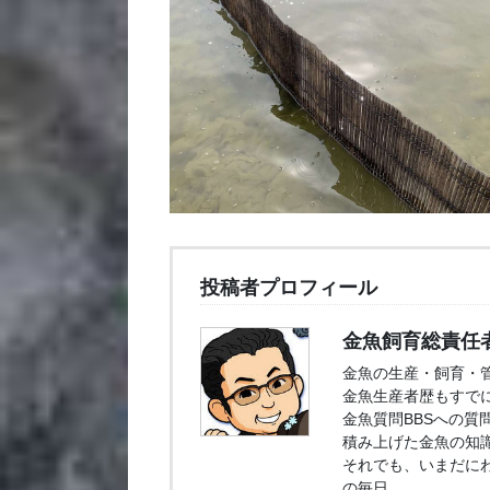
投稿者プロフィール
金魚飼育総責任
金魚の生産・飼育・
金魚生産者歴もすでに
金魚質問BBSへの質
積み上げた金魚の知
それでも、いまだに
の毎日