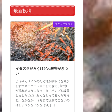
最新投稿
スタッフブログ
イタズラだろうけどね被害がきつ
い
ようやくメインのため池が満水になり少
しずつオーバーフローしてきて 川に水
が流れるようになってきてポンプを設置
しました ただ みんなとってるんだろう
ね なかなか うちまで流れてこないの
はしょうがないかな まあ […]