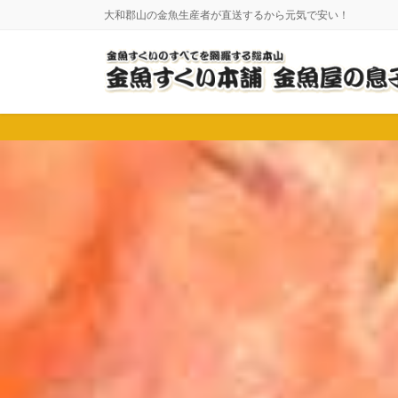
コ
ナ
大和郡山の金魚生産者が直送するから元気で安い！
ン
ビ
テ
ゲ
ン
ー
ツ
シ
に
ョ
移
ン
動
に
移
動