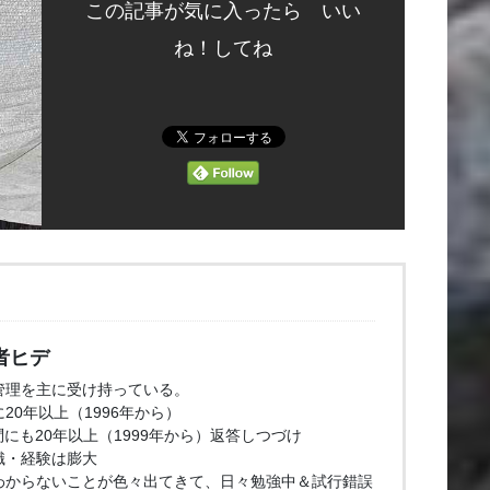
この記事が気に入ったら いい
ね！してね
者ヒデ
管理を主に受け持っている。
20年以上（1996年から）
問にも20年以上（1999年から）返答しつづけ
識・経験は膨大
わからないことが色々出てきて、日々勉強中＆試行錯誤