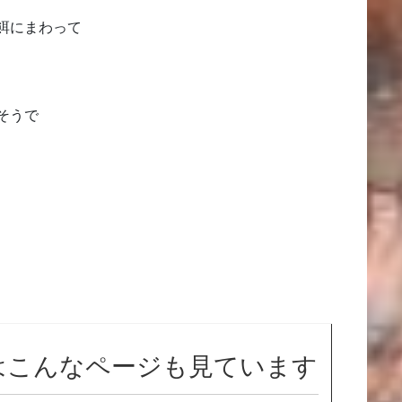
餌にまわって
そうで
はこんなページも見ています