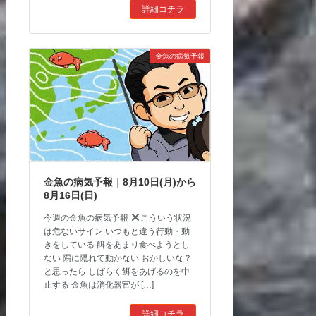
詳細コチラ
金魚の病気予報
金魚の病気予報｜8月10日(月)から
8月16日(日)
今週の金魚の病気予報
こういう状況
は危ないサイン いつもと違う行動・動
きをしている 餌をあまり食べようとし
ない 隅に隠れて動かない おかしいな？
と思ったら しばらく餌をあげるのを中
止する 金魚は消化器官が […]
詳細コチラ