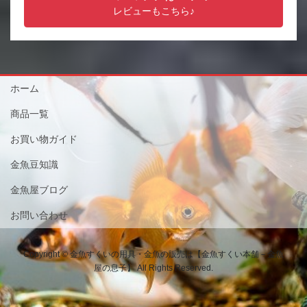
レビューもこちら♪
ホーム
商品一覧
お買い物ガイド
金魚豆知識
金魚屋ブログ
お問い合わせ
Copyright © 金魚すくいの用具・金魚の販売は【金魚すくい本舗－金魚
屋の息子】 All Rights Reserved.