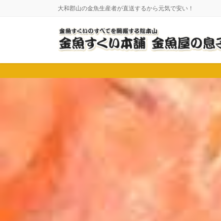
コ
ナ
大和郡山の金魚生産者が直送するから元気で安い！
ン
ビ
テ
ゲ
ン
ー
ツ
シ
に
ョ
移
ン
動
に
移
動