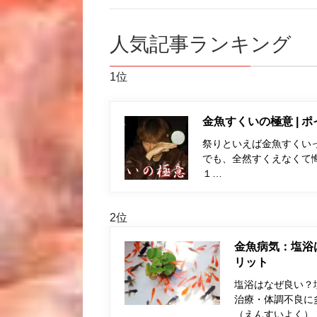
人気記事ランキング
1位
金魚すくいの極意 | 
祭りといえば金魚すくい
でも、全然すくえなくて
１…
2位
金魚病気：塩浴
リット
塩浴はなぜ良い？
治療・体調不良に
（えんすいよく）