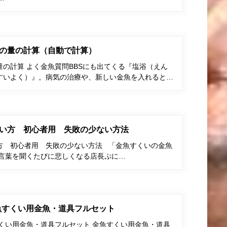
の量の計算（自動で計算）
の計算 よく金魚質問BBSにも出てくる『塩浴（えん
すいよく）』。病気の治療や、新しい金魚を入れると…
い方 初心者用 失敗の少ない方法
方 初心者用 失敗の少ない方法 「金魚すくいの金魚
う言葉を聞くたびに悲しくなる店長ぷに…
金魚すくい用金魚・道具フルセット
すくい用金魚・道具フルセット 金魚すくい用金魚・道具