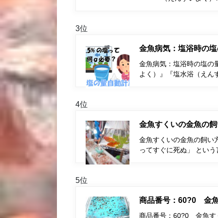
3位
金魚病気：塩浴時の塩
金魚病気：塩浴時の塩の量
よく）』『塩水浴（えん
4位
金魚すくいの金魚の飼
金魚すくいの金魚の飼い
ってすぐに死ぬ」 とい
5位
商品番号：60?0 
商品番号：60?0 金魚