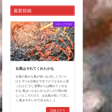
最新投稿
スタッフブログ
台風はそれてくれたかな
台風の風かな風が強いね 涼しくていい
けど 3つも台風ができてどうなるかと思
ったけど 少し直撃からは離れてくれる
かな 風はいらないから少しだけ雨が欲
しいところだけど まあ風が吹いて涼し
く 動きやすいので水入れ […]
詳細コチラ