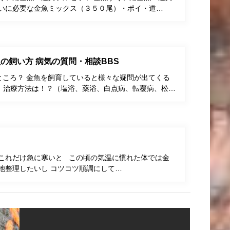
くいに必要な金魚ミックス（３５０尾）・ポイ・道…
の飼い方 病気の質問・相談BBS
ところ？ 金魚を飼育していると様々な疑問が出てくる
、治療方法は！？（塩浴、薬浴、白点病、転覆病、松…
にこれだけ急に寒いと この頃の気温に慣れた体では金
池整理したいし コツコツ順調にして…