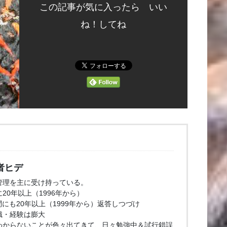
この記事が気に入ったら いい
ね！してね
者ヒデ
管理を主に受け持っている。
20年以上（1996年から）
問にも20年以上（1999年から）返答しつづけ
識・経験は膨大
わからないことが色々出てきて、日々勉強中＆試行錯誤