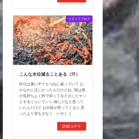
スタッフブログ
こんな水位減ることある（汗）
昨日は暑い中でもつねに曇っていて な
かなかに涼しかったんだけどね 朝は風
が気持ちよく餌で回ってると少しヒヤッ
とするくらいで いい感じだなと思って
いたんだけど お日様が昇ってくると 思
ったより雲も少なく いや […]
詳細コチラ