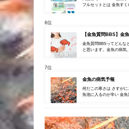
フルセットとは 金魚す
6位
【金魚質問BBS】金魚
金魚質問BBSってどんな
と思います。金魚の病気
7位
金魚の病気予報
何だこの寒さは さすが
魚池に入るのが辛い 金魚