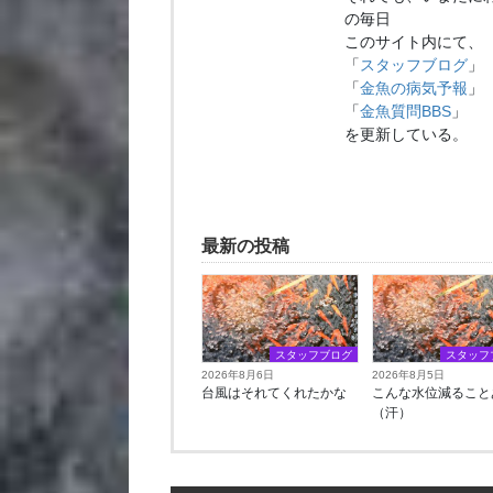
の毎日
このサイト内にて、
「
スタッフブログ
」
「
金魚の病気予報
」
「
金魚質問BBS
」
を更新している。
最新の投稿
スタッフブログ
スタッフ
2026年8月6日
2026年8月5日
台風はそれてくれたかな
こんな水位減ること
（汗）