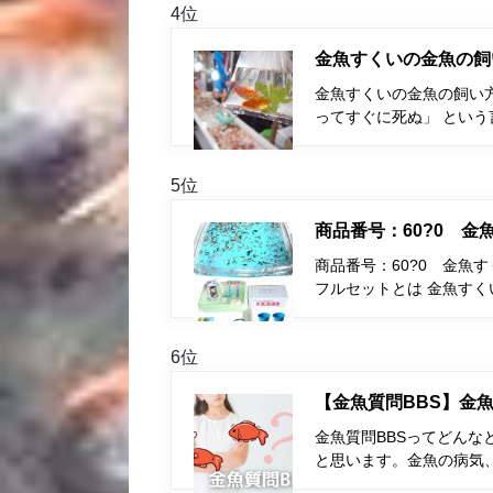
4位
金魚すくいの金魚の飼
金魚すくいの金魚の飼い
ってすぐに死ぬ」 とい
5位
商品番号：60?0 
商品番号：60?0 金魚
フルセットとは 金魚す
6位
【金魚質問BBS】金魚
金魚質問BBSってどんな
と思います。金魚の病気