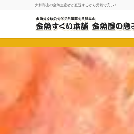
コ
ナ
大和郡山の金魚生産者が直送するから元気で安い！
ン
ビ
テ
ゲ
ン
ー
ツ
シ
に
ョ
移
ン
動
に
移
動