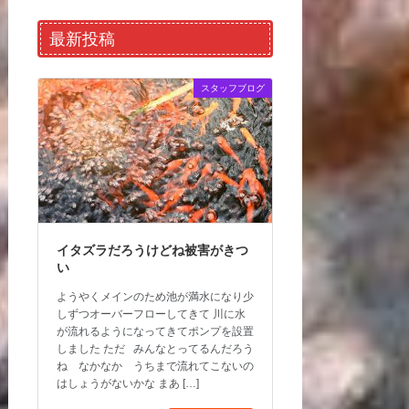
最新投稿
スタッフブログ
イタズラだろうけどね被害がきつ
い
ようやくメインのため池が満水になり少
しずつオーバーフローしてきて 川に水
が流れるようになってきてポンプを設置
しました ただ みんなとってるんだろう
ね なかなか うちまで流れてこないの
はしょうがないかな まあ […]