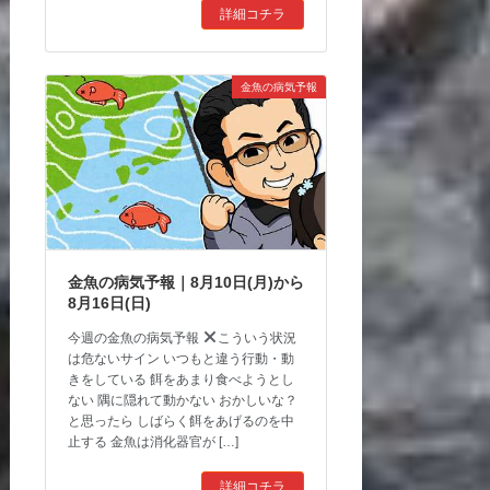
詳細コチラ
金魚の病気予報
金魚の病気予報｜8月10日(月)から
8月16日(日)
今週の金魚の病気予報
こういう状況
は危ないサイン いつもと違う行動・動
きをしている 餌をあまり食べようとし
ない 隅に隠れて動かない おかしいな？
と思ったら しばらく餌をあげるのを中
止する 金魚は消化器官が […]
詳細コチラ