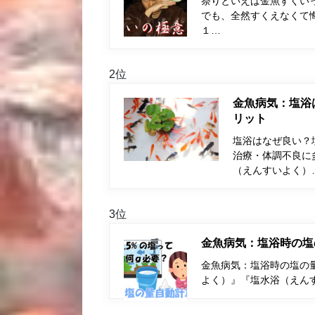
祭りといえば金魚すくい
でも、全然すくえなくて
１…
2位
金魚病気：塩浴
リット
塩浴はなぜ良い？
治療・体調不良に
（えんすいよく）
3位
金魚病気：塩浴時の塩
金魚病気：塩浴時の塩の量
よく）』『塩水浴（えん