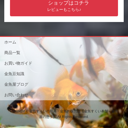
ショップはコチラ
レビューもこちら♪
ホーム
商品一覧
お買い物ガイド
金魚豆知識
金魚屋ブログ
お問い合わせ
Copyright © 金魚すくいの用具・金魚の販売は【金魚すくい本舗－金魚
屋の息子】 All Rights Reserved.