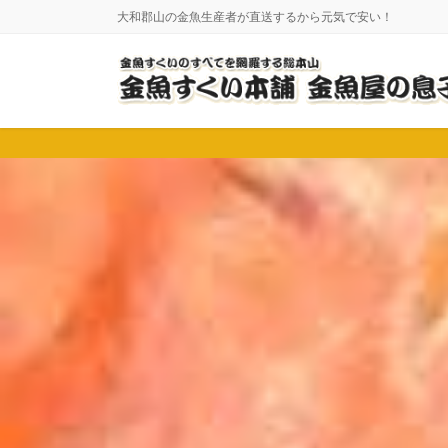
コ
ナ
大和郡山の金魚生産者が直送するから元気で安い！
ン
ビ
テ
ゲ
ン
ー
ツ
シ
に
ョ
移
ン
動
に
移
動