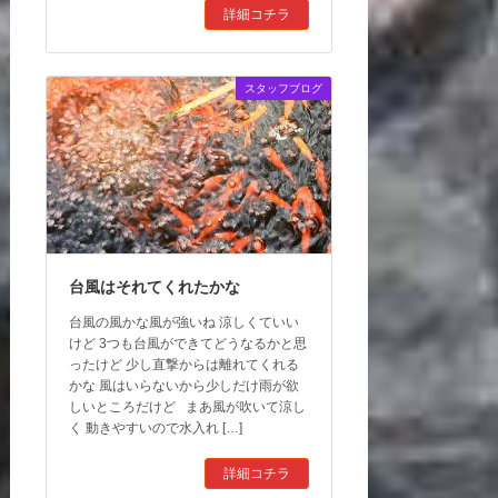
詳細コチラ
スタッフブログ
台風はそれてくれたかな
台風の風かな風が強いね 涼しくていい
けど 3つも台風ができてどうなるかと思
ったけど 少し直撃からは離れてくれる
かな 風はいらないから少しだけ雨が欲
しいところだけど まあ風が吹いて涼し
く 動きやすいので水入れ […]
詳細コチラ