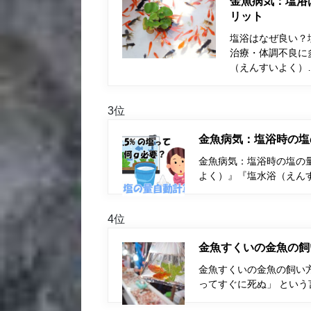
金魚病気：塩浴
リット
塩浴はなぜ良い？
治療・体調不良に
（えんすいよく）
3位
金魚病気：塩浴時の塩
金魚病気：塩浴時の塩の量
よく）』『塩水浴（えん
4位
金魚すくいの金魚の飼
金魚すくいの金魚の飼い
ってすぐに死ぬ」 とい