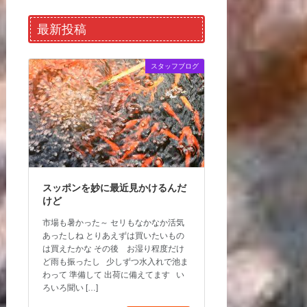
最新投稿
スタッフブログ
スッポンを妙に最近見かけるんだ
けど
市場も暑かった～ セリもなかなか活気
あったしね とりあえずは買いたいもの
は買えたかな その後 お湿り程度だけ
ど雨も振ったし 少しずつ水入れで池ま
わって 準備して 出荷に備えてます い
ろいろ聞い […]