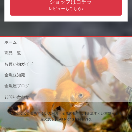
ショップはコチラ
レビューもこちら♪
ホーム
商品一覧
お買い物ガイド
金魚豆知識
金魚屋ブログ
お問い合わせ
Copyright © 金魚すくいの用具・金魚の販売は【金魚すくい本舗－金魚
屋の息子】 All Rights Reserved.