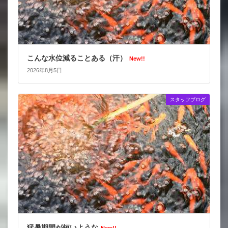
こんな水位減ることある（汗）
New!!
2026年8月5日
スタッフブログ
猛暑期間が短いような
New!!