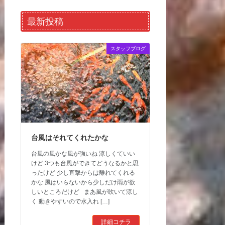
最新投稿
スタッフブログ
台風はそれてくれたかな
台風の風かな風が強いね 涼しくていい
けど 3つも台風ができてどうなるかと思
ったけど 少し直撃からは離れてくれる
かな 風はいらないから少しだけ雨が欲
しいところだけど まあ風が吹いて涼し
く 動きやすいので水入れ […]
詳細コチラ