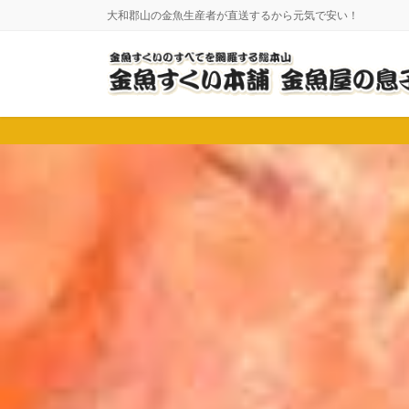
コ
ナ
大和郡山の金魚生産者が直送するから元気で安い！
ン
ビ
テ
ゲ
ン
ー
ツ
シ
に
ョ
移
ン
動
に
移
動