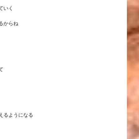
ていく
るからね
て
えるようになる