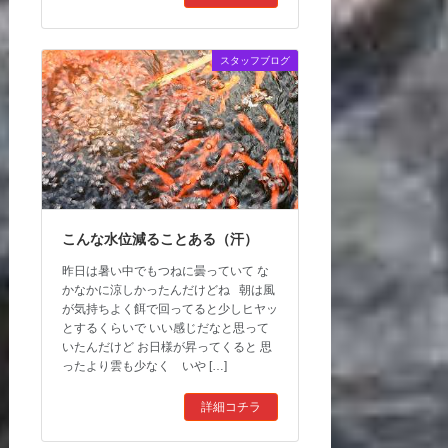
スタッフブログ
こんな水位減ることある（汗）
昨日は暑い中でもつねに曇っていて な
かなかに涼しかったんだけどね 朝は風
が気持ちよく餌で回ってると少しヒヤッ
とするくらいで いい感じだなと思って
いたんだけど お日様が昇ってくると 思
ったより雲も少なく いや […]
詳細コチラ