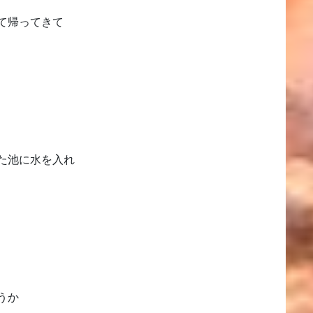
て帰ってきて
た池に水を入れ
うか