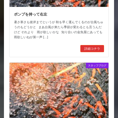
ポンプを持って右左
暑さ寒さも彼岸までというが 秋を早く運んでくるのが台風ちゅ
うのもどうかと まあ台風が来たら季節が変わるとも言うんだ
けど それより 雨が欲しいかな 知り合いの金魚屋にあっても
雨欲しいねが第一声 […]
詳細コチラ
スタッフブログ