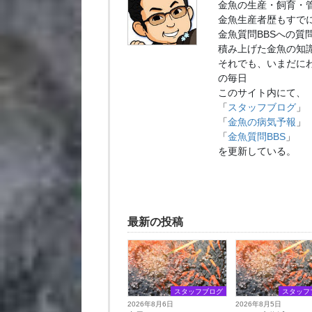
金魚の生産・飼育・
金魚生産者歴もすでに
金魚質問BBSへの質
積み上げた金魚の知
それでも、いまだに
の毎日
このサイト内にて、
「
スタッフブログ
」
「
金魚の病気予報
」
「
金魚質問BBS
」
を更新している。
最新の投稿
スタッフブログ
スタッフ
2026年8月6日
2026年8月5日