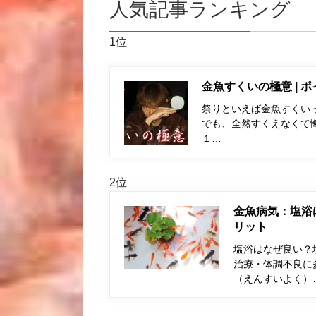
人気記事ランキング
1位
金魚すくいの極意 | 
祭りといえば金魚すくい
でも、全然すくえなくて
１…
2位
金魚病気：塩浴
リット
塩浴はなぜ良い？
治療・体調不良に
（えんすいよく）