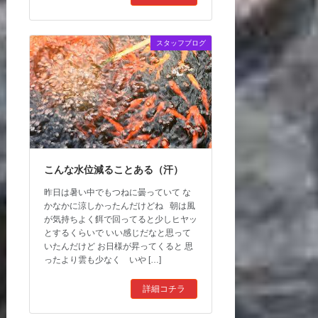
スタッフブログ
こんな水位減ることある（汗）
昨日は暑い中でもつねに曇っていて な
かなかに涼しかったんだけどね 朝は風
が気持ちよく餌で回ってると少しヒヤッ
とするくらいで いい感じだなと思って
いたんだけど お日様が昇ってくると 思
ったより雲も少なく いや […]
詳細コチラ