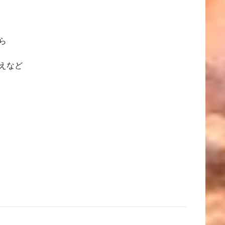
ら
えなど