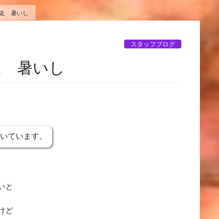
助走 暑いし
スタッフブログ
走 暑いし
書いています。
いと
けど