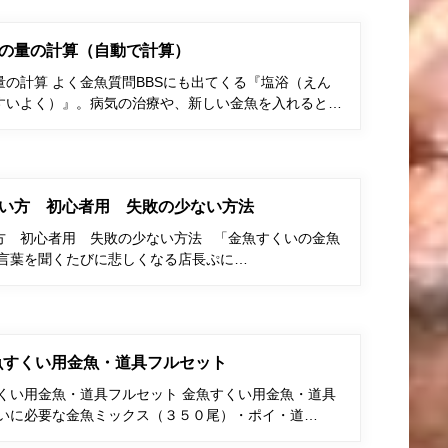
の量の計算（自動で計算）
の計算 よく金魚質問BBSにも出てくる『塩浴（えん
すいよく）』。病気の治療や、新しい金魚を入れると…
い方 初心者用 失敗の少ない方法
方 初心者用 失敗の少ない方法 「金魚すくいの金魚
う言葉を聞くたびに悲しくなる店長ぷに…
金魚すくい用金魚・道具フルセット
すくい用金魚・道具フルセット 金魚すくい用金魚・道具
くいに必要な金魚ミックス（３５０尾）・ポイ・道…