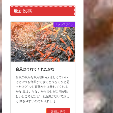
最新投稿
スタッフブログ
台風はそれてくれたかな
台風の風かな風が強いね 涼しくていい
けど 3つも台風ができてどうなるかと思
ったけど 少し直撃からは離れてくれる
かな 風はいらないから少しだけ雨が欲
しいところだけど まあ風が吹いて涼し
く 動きやすいので水入れ […]
詳細コチラ