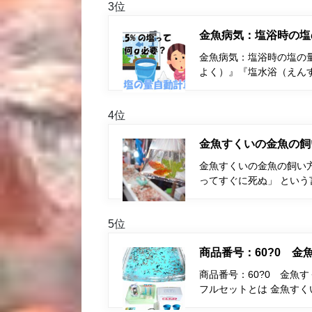
3位
金魚病気：塩浴時の塩
金魚病気：塩浴時の塩の量
よく）』『塩水浴（えん
4位
金魚すくいの金魚の飼
金魚すくいの金魚の飼い
ってすぐに死ぬ」 とい
5位
商品番号：60?0 
商品番号：60?0 金魚
フルセットとは 金魚す