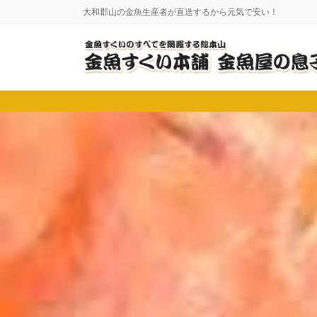
コ
ナ
大和郡山の金魚生産者が直送するから元気で安い！
ン
ビ
テ
ゲ
ン
ー
ツ
シ
に
ョ
移
ン
動
に
移
動