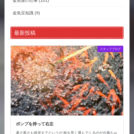
金魚屋の仕事 (101)
金魚豆知識 (9)
最新投稿
スタッフブログ
ポンプを持って右左
暑さ寒さも彼岸までというが 秋を早く運んでくるのが台風ちゅ