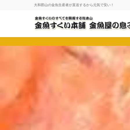
コ
ナ
大和郡山の金魚生産者が直送するから元気で安い！
ン
ビ
テ
ゲ
ン
ー
ツ
シ
に
ョ
移
ン
動
に
移
動