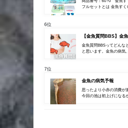
商品番号：60?0 金魚
フルセットとは 金魚す
6位
【金魚質問BBS】金魚
金魚質問BBSってどんな
と思います。金魚の病気
7位
金魚の病気予報
思ったより小赤の消費が
今回の池は初上げになるか