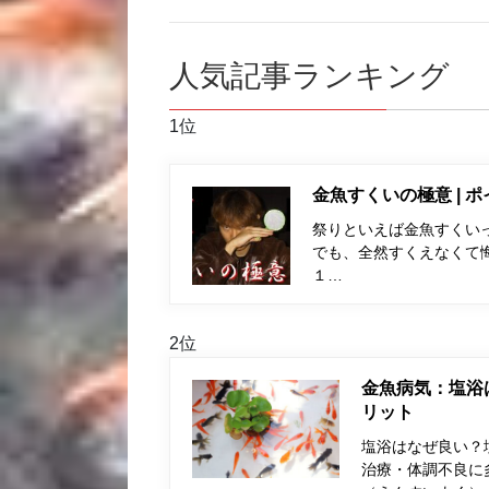
人気記事ランキング
1位
金魚すくいの極意 | 
祭りといえば金魚すくい
でも、全然すくえなくて
１…
2位
金魚病気：塩浴
リット
塩浴はなぜ良い？
治療・体調不良に