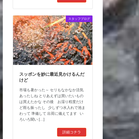
スタッフブログ
スッポンを妙に最近見かけるんだ
けど
市場も暑かった～ セリもなかなか活気
あったしね とりあえずは買いたいもの
は買えたかな その後 お湿り程度だけ
ど雨も振ったし 少しずつ水入れで池ま
わって 準備して 出荷に備えてます い
ろいろ聞い […]
詳細コチラ