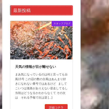
最新投稿
スタッフブログ
天気の情報が目が離せない
まあ気になっているのは何と言っても台
風15号 この辺の数の台風はあんまり好
きになれない番号ではあるけど まして
こいつは進路がありえない逆走してるし
当初はどうなるかわからなくて その次
は それる予報で次は逆 […]
詳細コチラ