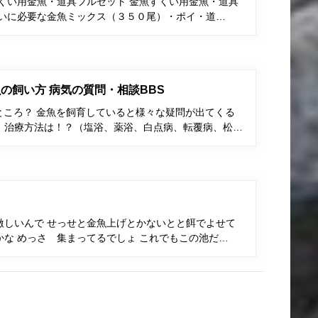
すくい用金魚・道具フルセット 金魚すくい用金魚・道具
くいに必要な金魚ミックス（３５０尾）・ポイ・道…
の飼い方 病気の質問・相談BBS
ところ？ 金魚を飼育していると様々な疑問が出てくる
、治療方法は！？（塩浴、薬浴、白点病、転覆病、松…
激しいんで せっせと金魚上げとかないとと餌でよせて
な めっさ 集まってるでしょ これでもこの池だ…