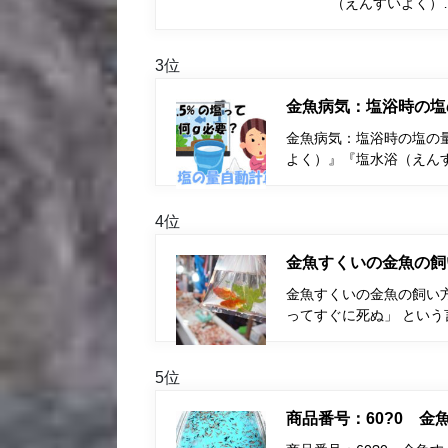
（えんすいよく）
3位
金魚病気：塩浴時の塩
金魚病気：塩浴時の塩の量
よく）』『塩水浴（えん
4位
金魚すくいの金魚の飼
金魚すくいの金魚の飼い
ってすぐに死ぬ」 とい
5位
商品番号：60?0 