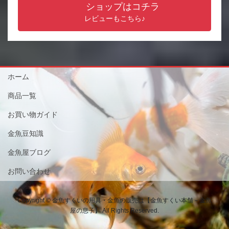
ショップはコチラ
レビューもこちら♪
ホーム
商品一覧
お買い物ガイド
金魚豆知識
金魚屋ブログ
お問い合わせ
Copyright © 金魚すくいの用具・金魚の販売は【金魚すくい本舗－金魚
屋の息子】 All Rights Reserved.