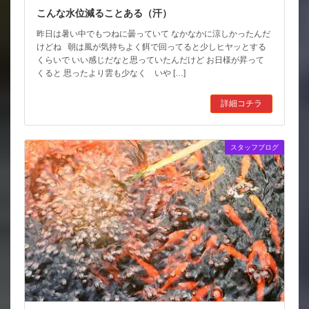
こんな水位減ることある（汗）
昨日は暑い中でもつねに曇っていて なかなかに涼しかったんだ
けどね 朝は風が気持ちよく餌で回ってると少しヒヤッとする
くらいで いい感じだなと思っていたんだけど お日様が昇って
くると 思ったより雲も少なく いや […]
詳細コチラ
スタッフブログ