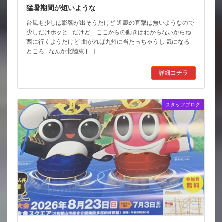
猛暑期間が短いような
台風も少しは影響が出そうだけど 近畿の直撃は無いようなので
少しだけホッと だけど ここからの動きはわからないからね
西に行くようだけど 曲がれば九州に当たっちゃうし 気になる
ところ なんか北陸東 […]
詳細コチラ
スタッフブログ