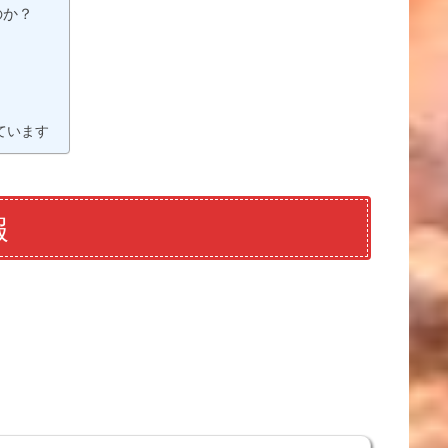
のか？
？
ています
報