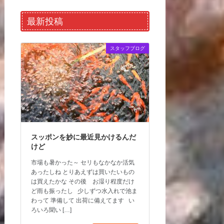
最新投稿
スタッフブログ
スッポンを妙に最近見かけるんだ
けど
市場も暑かった～ セリもなかなか活気
あったしね とりあえずは買いたいもの
は買えたかな その後 お湿り程度だけ
ど雨も振ったし 少しずつ水入れで池ま
わって 準備して 出荷に備えてます い
ろいろ聞い […]