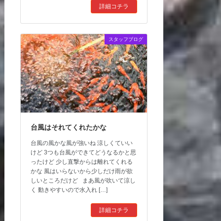
詳細コチラ
スタッフブログ
台風はそれてくれたかな
台風の風かな風が強いね 涼しくていい
けど 3つも台風ができてどうなるかと思
ったけど 少し直撃からは離れてくれる
かな 風はいらないから少しだけ雨が欲
しいところだけど まあ風が吹いて涼し
く 動きやすいので水入れ […]
詳細コチラ