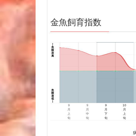
金魚飼育指数
9
9
9
10
月
月
月
月
上
中
下
上
旬
旬
旬
旬