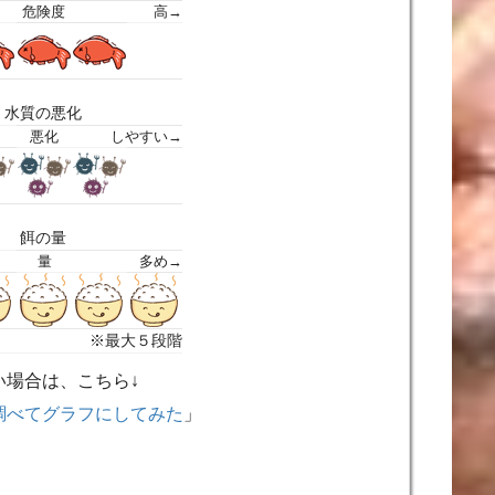
危険度
高→
水質の悪化
悪化
しやすい→
餌の量
量
多め→
※最大５段階
い場合は、こちら↓
調べてグラフにしてみた
」