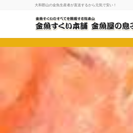
コ
ナ
大和郡山の金魚生産者が直送するから元気で安い！
ン
ビ
テ
ゲ
ン
ー
ツ
シ
に
ョ
移
ン
動
に
移
動