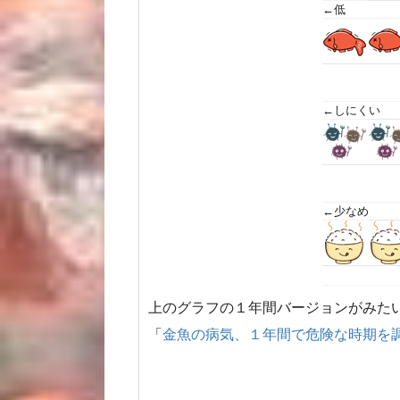
←低
←しにくい
←少なめ
上のグラフの１年間バージョンがみた
「
金魚の病気、１年間で危険な時期を