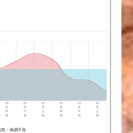
10
10
11
11
11
12
月
月
月
月
月
月
中
下
上
中
下
上
旬
旬
旬
旬
旬
旬
病気・体調不良