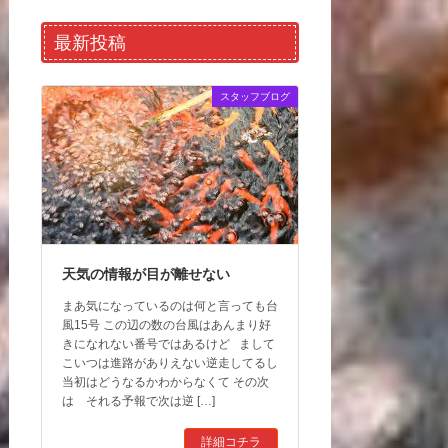
最新投稿
スタッフブログ
天気の情報が目が離せない
まあ気になっているのは何と言っても台
風15号 この辺の数の台風はあんまり好
きになれない番号ではあるけど まして
こいつは進路がありえない逆走してるし
当初はどうなるかわからなくて その次
は それる予報で次は逆 […]
詳細コチラ