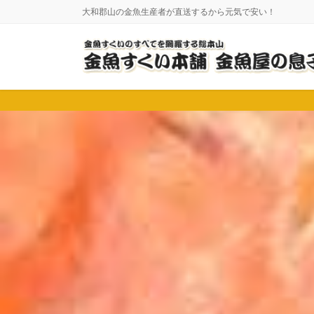
コ
ナ
大和郡山の金魚生産者が直送するから元気で安い！
ン
ビ
テ
ゲ
ン
ー
ツ
シ
に
ョ
移
ン
動
に
移
動