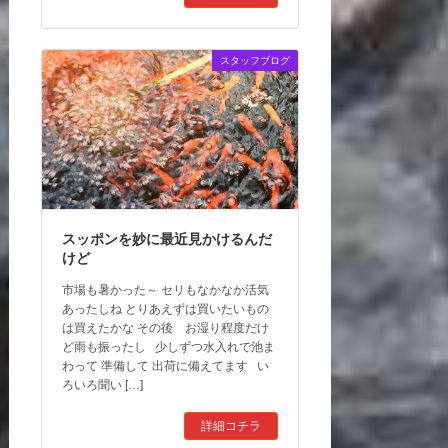
スタッフブログ
スッポンを妙に最近見かけるんだ
けど
市場も暑かった～ セリもなかなか活気
あったしね とりあえずは買いたいもの
は買えたかな その後 お湿り程度だけ
ど雨も振ったし 少しずつ水入れで池ま
わって 準備して 出荷に備えてます い
ろいろ聞い […]
詳細コチラ