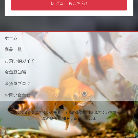
レビューもこちら♪
ホーム
商品一覧
お買い物ガイド
金魚豆知識
金魚屋ブログ
お問い合わせ
Copyright © 金魚すくいの用具・金魚の販売は【金魚すくい本舗－金魚
屋の息子】 All Rights Reserved.