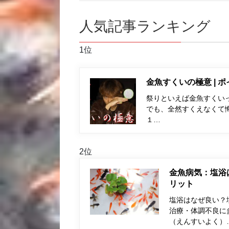
人気記事ランキング
1位
金魚すくいの極意 | 
祭りといえば金魚すくい
でも、全然すくえなくて
１…
2位
金魚病気：塩浴
リット
塩浴はなぜ良い？
治療・体調不良に
（えんすいよく）