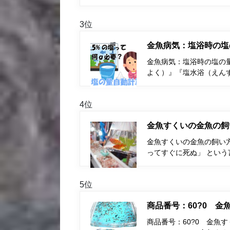
3位
金魚病気：塩浴時の塩
金魚病気：塩浴時の塩の量
よく）』『塩水浴（えん
4位
金魚すくいの金魚の飼
金魚すくいの金魚の飼い
ってすぐに死ぬ」 とい
5位
商品番号：60?0 
商品番号：60?0 金魚