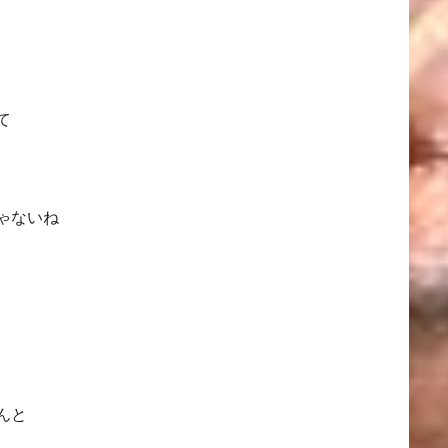
て
ゃないね
んと