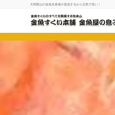
コ
ナ
大和郡山の金魚生産者が直送するから元気で安い！
ン
ビ
テ
ゲ
ン
ー
ツ
シ
に
ョ
移
ン
動
に
移
動