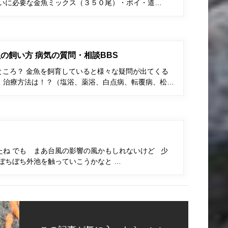
くいに必要な金魚ミックス（３５０尾）・ポイ・道…
の飼い方 病気の質問・相談BBS
ところ？ 金魚を飼育していると様々な疑問が出てくる
、治療方法は！？（塩浴、薬浴、白点病、転覆病、松…
たね でも まあ台風の影響の風かもしれないけど 少
ぼちぼち外池を触っていこうかなと …