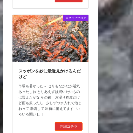
スタッフブログ
スッポンを妙に最近見かけるんだ
けど
市場も暑かった～ セリもなかなか活気
あったしね とりあえずは買いたいもの
は買えたかな その後 お湿り程度だけ
ど雨も振ったし 少しずつ水入れで池ま
わって 準備して 出荷に備えてます い
ろいろ聞い […]
詳細コチラ