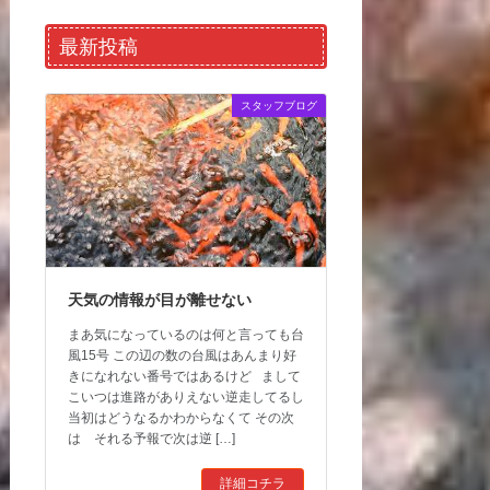
最新投稿
スタッフブログ
天気の情報が目が離せない
まあ気になっているのは何と言っても台
風15号 この辺の数の台風はあんまり好
きになれない番号ではあるけど まして
こいつは進路がありえない逆走してるし
当初はどうなるかわからなくて その次
は それる予報で次は逆 […]
詳細コチラ