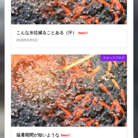
こんな水位減ることある（汗）
New!!
2026年8月5日
スタッフブログ
猛暑期間が短いような
New!!