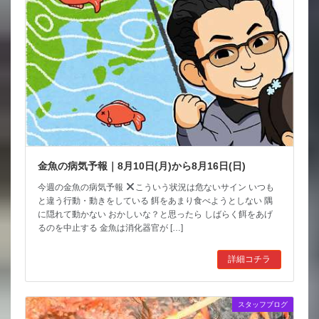
金魚の病気予報｜8月10日(月)から8月16日(日)
今週の金魚の病気予報
こういう状況は危ないサイン いつも
と違う行動・動きをしている 餌をあまり食べようとしない 隅
に隠れて動かない おかしいな？と思ったら しばらく餌をあげ
るのを中止する 金魚は消化器官が […]
詳細コチラ
スタッフブログ