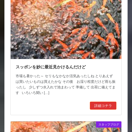
スッポンを妙に最近見かけるんだけど
市場も暑かった～ セリもなかなか活気あったしね とりあえず
は買いたいものは買えたかな その後 お湿り程度だけど雨も振
ったし 少しずつ水入れで池まわって 準備して 出荷に備えてま
す いろいろ聞い […]
詳細コチラ
スタッフブログ