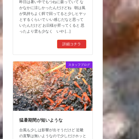
昨日は暑い中でもつねに曇っていて な
かなかに涼しかったんだけどね 朝は風
が気持ちよく餌で回ってると少しヒヤッ
とするくらいで いい感じだなと思って
いたんだけど お日様が昇ってくると 思
ったより雲も少なく いや […]
詳細コチラ
スタッフブログ
猛暑期間が短いような
台風も少しは影響が出そうだけど 近畿
の直撃は無いようなので少しだけホッと