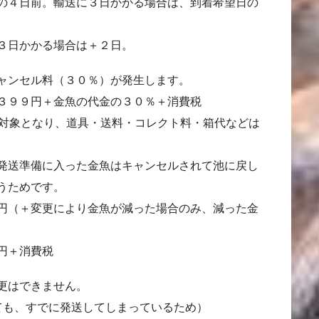
の４日前。輸送に３日かかる場合は、到着希望日の
３日かかる場合は＋２日。
ャンセル料（３０％）が発生
します。
３９９円＋金魚の代金の３０％＋消費税
が対象となり、道具・送料・コレクト料・箱代などは
発送準備に入った金魚はキャンセルされて池に戻し
うためです。
円（＋変更により金魚が減った場合のみ、減った金
円＋消費税
更はできません
。
ても、すでに発送してしまっているため）