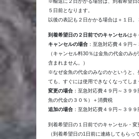
※輸送に２日かかる場合は、到着希望日
５日前となります。
以後の表記も２日かかる場合は＋１日。
到着希望日の２日前でのキャンセル
は
キ
キャンセルの場合
：至急対応費４９円～
（キャンセル料30％は金魚の代金のみ
含まれません。）
※なぜ金魚の代金のみなのかというと、
ても、すぐには使用できなくなってしま
変更の場合
：至急対応費４９円～３９９
魚の代金の３０％）＋消費税
追加の場合
：至急対応費４９円～３９９
到着希望日の
１日前でのキャンセル・変
（到着希望日の1日前に連絡してもらっ