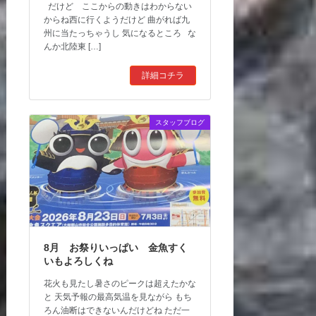
だけど ここからの動きはわからない
からね西に行くようだけど 曲がれば九
州に当たっちゃうし 気になるところ な
んか北陸東 […]
詳細コチラ
スタッフブログ
8月 お祭りいっぱい 金魚すく
いもよろしくね
花火も見たし暑さのピークは超えたかな
と 天気予報の最高気温を見ながら もち
ろん油断はできないんだけどね ただ一