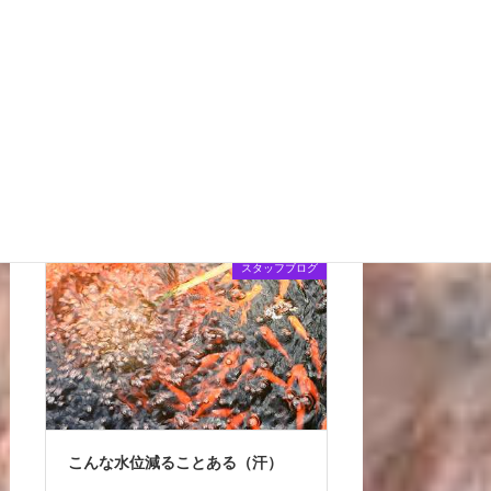
金魚の飼育道具 (5)
金魚屋の仕事 (101)
金魚豆知識 (9)
最新投稿
スタッフブログ
こんな水位減ることある（汗）