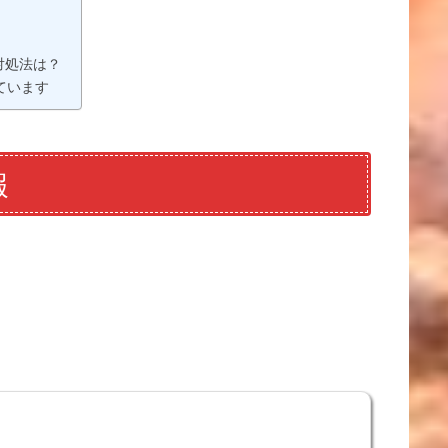
対処法は？
ています
報