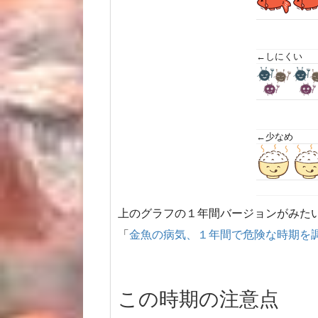
←しにくい
←少なめ
上のグラフの１年間バージョンがみた
「
金魚の病気、１年間で危険な時期を
この時期の注意点