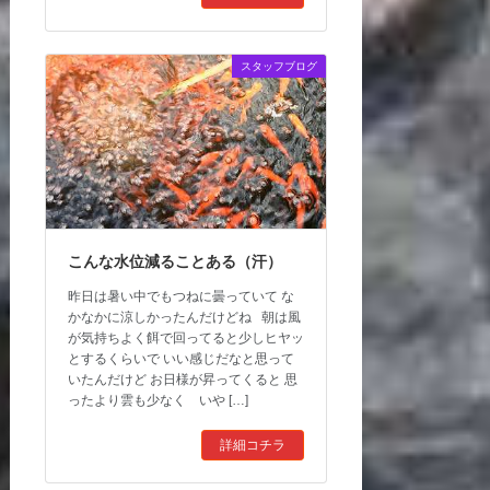
スタッフブログ
こんな水位減ることある（汗）
昨日は暑い中でもつねに曇っていて な
かなかに涼しかったんだけどね 朝は風
が気持ちよく餌で回ってると少しヒヤッ
とするくらいで いい感じだなと思って
いたんだけど お日様が昇ってくると 思
ったより雲も少なく いや […]
詳細コチラ