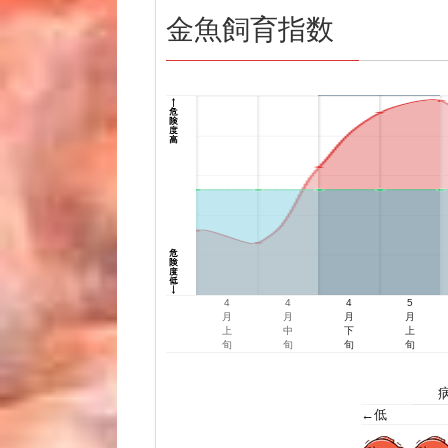
金魚飼育指数
4
4
4
5
月
月
月
月
上
中
下
上
旬
旬
旬
旬
←低