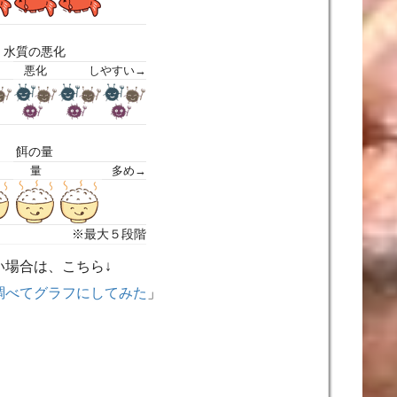
水質の悪化
悪化
しやすい→
餌の量
量
多め→
※最大５段階
い場合は、こちら↓
調べてグラフにしてみた
」