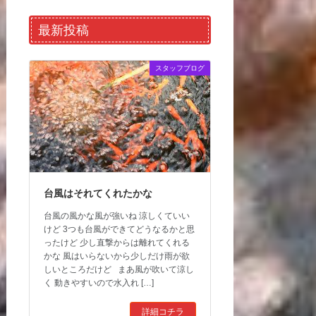
最新投稿
スタッフブログ
台風はそれてくれたかな
台風の風かな風が強いね 涼しくていい
けど 3つも台風ができてどうなるかと思
ったけど 少し直撃からは離れてくれる
かな 風はいらないから少しだけ雨が欲
しいところだけど まあ風が吹いて涼し
く 動きやすいので水入れ […]
詳細コチラ