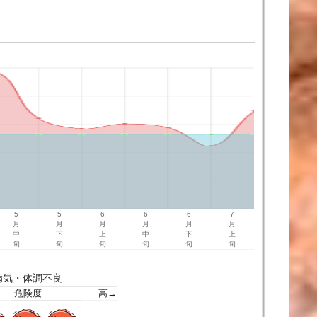
5
5
6
6
6
7
月
月
月
月
月
月
中
下
上
中
下
上
旬
旬
旬
旬
旬
旬
病気・体調不良
危険度
高→