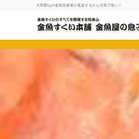
コ
ナ
大和郡山の金魚生産者が直送するから元気で安い！
ン
ビ
テ
ゲ
ン
ー
ツ
シ
に
ョ
移
ン
動
に
移
動