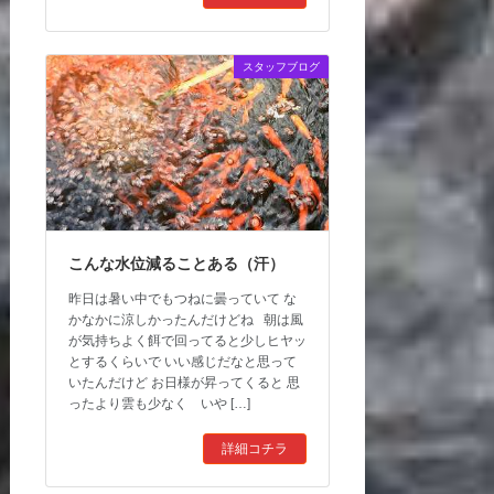
スタッフブログ
こんな水位減ることある（汗）
昨日は暑い中でもつねに曇っていて な
かなかに涼しかったんだけどね 朝は風
が気持ちよく餌で回ってると少しヒヤッ
とするくらいで いい感じだなと思って
いたんだけど お日様が昇ってくると 思
ったより雲も少なく いや […]
詳細コチラ