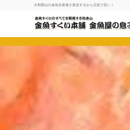
コ
ナ
大和郡山の金魚生産者が直送するから元気で安い！
ン
ビ
テ
ゲ
ン
ー
ツ
シ
に
ョ
移
ン
動
に
移
動