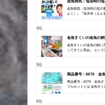
金魚病気：塩浴時の塩
金魚病気：塩浴時の塩の量
よく）』『塩水浴（えん
4位
金魚すくいの金魚の飼
金魚すくいの金魚の飼い
ってすぐに死ぬ」 とい
5位
商品番号：60?0 
商品番号：60?0 金魚
フルセットとは 金魚す
6位