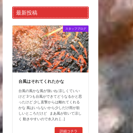
最新投稿
スタッフブログ
台風はそれてくれたかな
台風の風かな風が強いね 涼しくていい
けど 3つも台風ができてどうなるかと思
ったけど 少し直撃からは離れてくれる
かな 風はいらないから少しだけ雨が欲
しいところだけど まあ風が吹いて涼し
く 動きやすいので水入れ […]
詳細コチラ