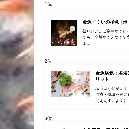
1位
金魚すくいの極意 | 
祭りといえば金魚すくい
でも、全然すくえなくて
１…
2位
金魚病気：塩浴
リット
塩浴はなぜ良い？
治療・体調不良に
（えんすいよく）
3位