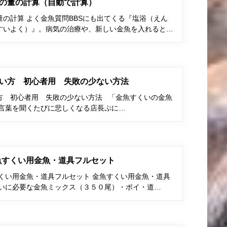
の量の計算（自動で計算）
の計算 よく金魚質問BBSにも出てくる『塩浴（えん
すいよく）』。病気の治療や、新しい金魚を入れると…
い方 初心者用 失敗の少ない方法
方 初心者用 失敗の少ない方法 「金魚すくいの金魚
う言葉を聞くたびに悲しくなる店長ぷに…
金魚すくい用金魚・道具フルセット
すくい用金魚・道具フルセット 金魚すくい用金魚・道具
くいに必要な金魚ミックス（３５０尾）・ポイ・道…