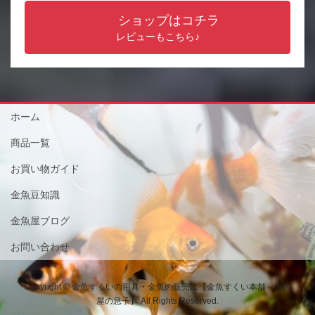
ショップはコチラ
レビューもこちら♪
ホーム
商品一覧
お買い物ガイド
金魚豆知識
金魚屋ブログ
お問い合わせ
Copyright © 金魚すくいの用具・金魚の販売は【金魚すくい本舗－金魚
屋の息子】 All Rights Reserved.