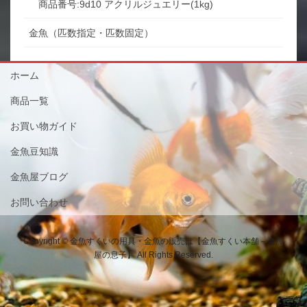
商品番号:9d10 アクリルジュエリー(1kg)
金魚（匹数指定・匹数固定）
ホーム
商品一覧
お買い物ガイド
金魚豆知識
金魚屋ブログ
お問い合わせ
Copyright © 金魚すくいの用具・金魚の販売は【金魚すくい本舗－金魚
屋の息子】 All Rights Reserved.