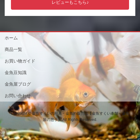
レビューもこちら♪
ホーム
商品一覧
お買い物ガイド
金魚豆知識
金魚屋ブログ
お問い合わせ
Copyright © 金魚すくいの用具・金魚の販売は【金魚すくい本舗－金魚
屋の息子】 All Rights Reserved.