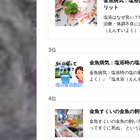
金魚病気：塩浴
リット
塩浴はなぜ良い？
治療・体調不良に
（えんすいよく）
3位
金魚病気：塩浴時の塩
金魚病気：塩浴時の塩の量
よく）』『塩水浴（えん
4位
金魚すくいの金魚の飼
金魚すくいの金魚の飼い
ってすぐに死ぬ」 とい