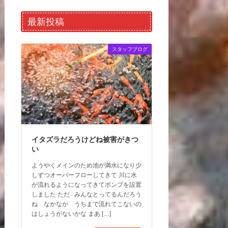
最新投稿
スタッフブログ
イタズラだろうけどね被害がきつ
い
ようやくメインのため池が満水になり少
しずつオーバーフローしてきて 川に水
が流れるようになってきてポンプを設置
しました ただ みんなとってるんだろう
ね なかなか うちまで流れてこないの
はしょうがないかな まあ […]