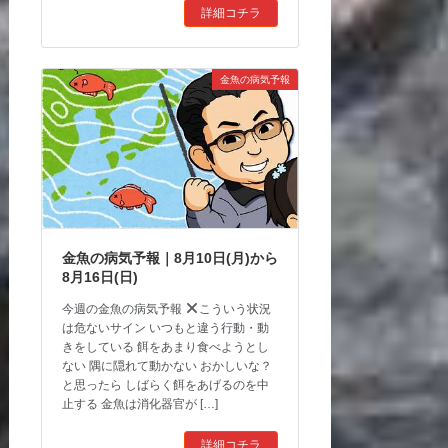
詳細コチラ
金魚の病気予報
金魚の病気予報｜8月10日(月)から
8月16日(日)
今週の金魚の病気予報
こういう状況
は危ないサイン いつもと違う行動・動
きをしている 餌をあまり食べようとし
ない 隅に隠れて動かない おかしいな？
と思ったら しばらく餌をあげるのを中
止する 金魚は消化器官が […]
詳細コチラ