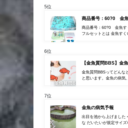
5位
商品番号：60?0 
商品番号：60?0 金魚
フルセットとは 金魚す
6位
【金魚質問BBS】金魚
金魚質問BBSってどんな
と思います。金魚の病気
7位
金魚の病気予報
出目を池から上げました
な だいたいが規定サイズ