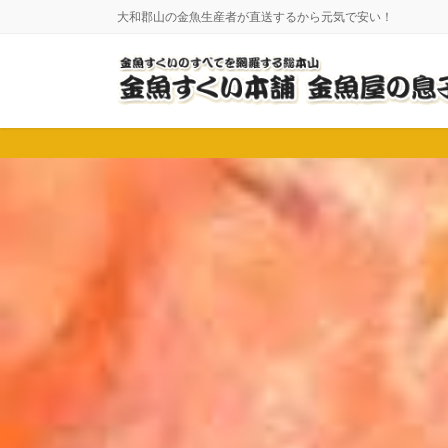
コ
ナ
大和郡山の金魚生産者が直送するから元気で安い！
ン
ビ
テ
ゲ
ン
ー
ツ
シ
に
ョ
移
ン
動
に
移
動