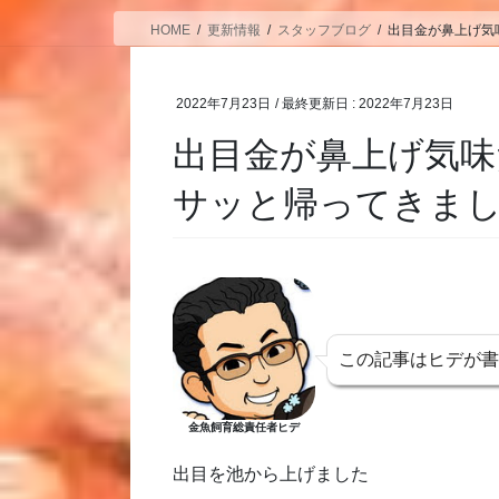
HOME
更新情報
スタッフブログ
出目金が鼻上げ気
2022年7月23日
/ 最終更新日 :
2022年7月23日
出目金が鼻上げ気
サッと帰ってきま
この記事はヒデが
金魚飼育総責任者ヒデ
出目を池から上げました