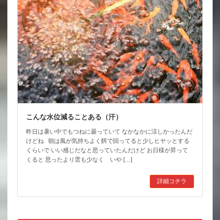
こんな水位減ることある（汗）
昨日は暑い中でもつねに曇っていて なかなかに涼しかったんだ
けどね 朝は風が気持ちよく餌で回ってると少しヒヤッとする
くらいで いい感じだなと思っていたんだけど お日様が昇って
くると 思ったより雲も少なく いや […]
詳細コチラ