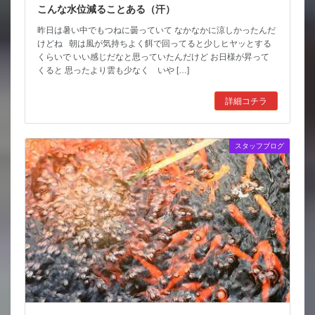
こんな水位減ることある（汗）
昨日は暑い中でもつねに曇っていて なかなかに涼しかったんだ
けどね 朝は風が気持ちよく餌で回ってると少しヒヤッとする
くらいで いい感じだなと思っていたんだけど お日様が昇って
くると 思ったより雲も少なく いや […]
詳細コチラ
スタッフブログ