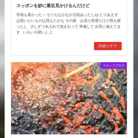
スッポンを妙に最近見かけるんだけど
市場も暑かった～ セリもなかなか活気あったしね とりあえず
は買いたいものは買えたかな その後 お湿り程度だけど雨も振
ったし 少しずつ水入れで池まわって 準備して 出荷に備えてま
す いろいろ聞い […]
詳細コチラ
スタッフブログ