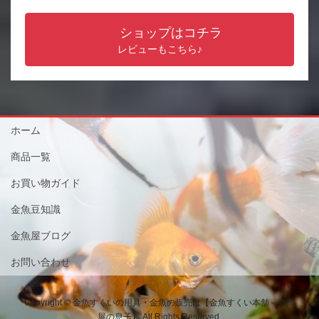
ショップはコチラ
レビューもこちら♪
ホーム
商品一覧
お買い物ガイド
金魚豆知識
金魚屋ブログ
お問い合わせ
Copyright © 金魚すくいの用具・金魚の販売は【金魚すくい本舗－金魚
屋の息子】 All Rights Reserved.