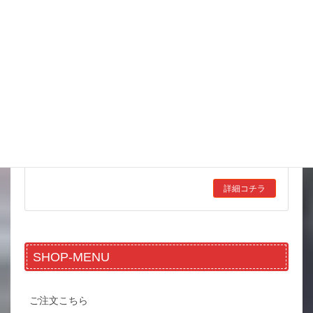
8月 お祭りいっぱい 金魚すくいもよろしくね
花火も見たし暑さのピークは超えたかなと 天気予報の最高気温
を見ながら もちろん油断はできないんだけどね ただ一番暑い
ときの対策をしとくと まあ 問題はないかなと もちろん気は
まだまだ緩めないけど 何と言って […]
詳細コチラ
SHOP-MENU
ご注文こちら