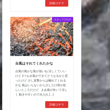
詳細コチラ
スタッフブログ
台風はそれてくれたかな
台風の風かな風が強いね 涼しくていい
けど 3つも台風ができてどうなるかと思
ったけど 少し直撃からは離れてくれる
かな 風はいらないから少しだけ雨が欲
しいところだけど まあ風が吹いて涼し
く 動きやすいので水入れ […]
詳細コチラ