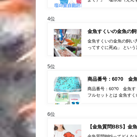
4位
金魚すくいの金魚の飼
金魚すくいの金魚の飼い
ってすぐに死ぬ」 とい
5位
商品番号：60?0 
商品番号：60?0 金魚
フルセットとは 金魚す
6位
【金魚質問BBS】金魚
金魚質問BBSってどんな