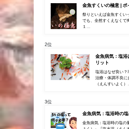
金魚すくいの極意 | 
祭りといえば金魚すくい
でも、全然すくえなくて
１…
2位
金魚病気：塩浴
リット
塩浴はなぜ良い？
治療・体調不良に
（えんすいよく）
3位
金魚病気：塩浴時の塩
金魚病気：塩浴時の塩の量
よく）』『塩水浴（えん