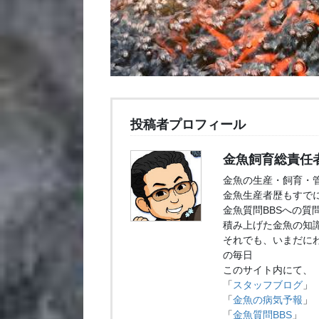
投稿者プロフィール
金魚飼育総責任
金魚の生産・飼育・
金魚生産者歴もすでに
金魚質問BBSへの質
積み上げた金魚の知
それでも、いまだに
の毎日
このサイト内にて、
「
スタッフブログ
」
「
金魚の病気予報
」
「
金魚質問BBS
」