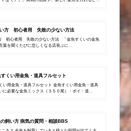
い方 初心者用 失敗の少ない方法
方 初心者用 失敗の少ない方法 「金魚すくいの金魚
う言葉を聞くたびに悲しくなる店長ぷに…
金魚すくい用金魚・道具フルセット
すくい用金魚・道具フルセット 金魚すくい用金魚・道具
くいに必要な金魚ミックス（３５０尾）・ポイ・道…
の飼い方 病気の質問・相談BBS
ところ？ 金魚を飼育していると様々な疑問が出てくる