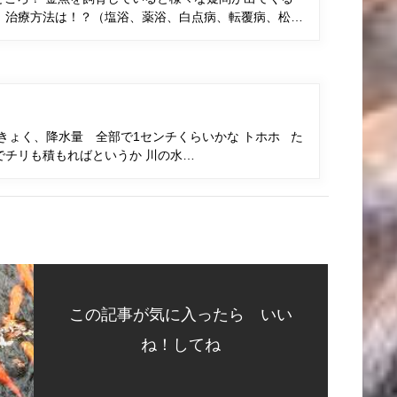
、治療方法は！？（塩浴、薬浴、白点病、転覆病、松…
きょく、降水量 全部で1センチくらいかな トホホ た
でチリも積もればというか 川の水…
この記事が気に入ったら いい
ね！してね