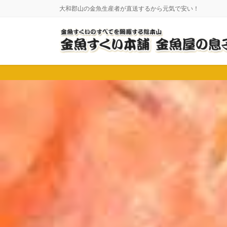
コ
ナ
大和郡山の金魚生産者が直送するから元気で安い！
ン
ビ
テ
ゲ
ン
ー
ツ
シ
に
ョ
移
ン
動
に
移
動