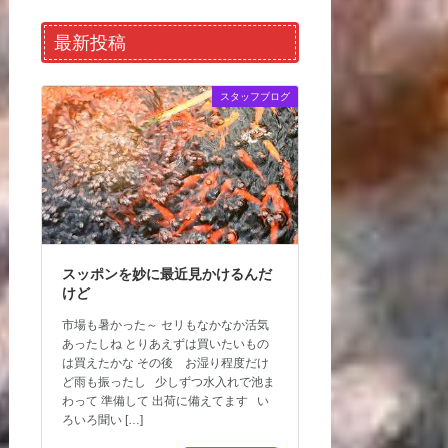
最新投稿
スタッフブログ
スッポンを妙に最近見かけるんだ
けど
市場も暑かった～ セリもなかなか活気
あったしね とりあえずは買いたいもの
は買えたかな その後 お湿り程度だけ
ど雨も振ったし 少しずつ水入れで池ま
わって 準備して 出荷に備えてます い
ろいろ聞い […]