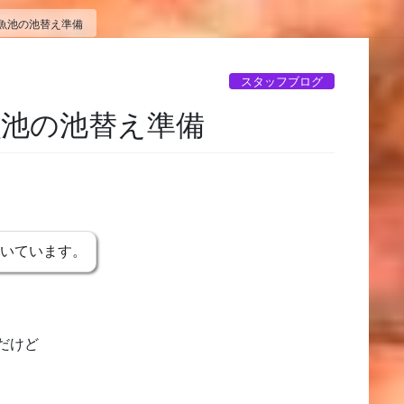
魚池の池替え準備
スタッフブログ
池の池替え準備
書いています。
だけど