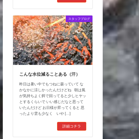
スタッフブログ
こんな水位減ることある（汗）
昨日は暑い中でもつねに曇っていて な
かなかに涼しかったんだけどね 朝は風
が気持ちよく餌で回ってると少しヒヤッ
とするくらいで いい感じだなと思って
いたんだけど お日様が昇ってくると 思
ったより雲も少なく いや […]
詳細コチラ