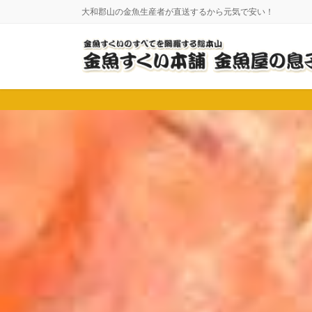
コ
ナ
大和郡山の金魚生産者が直送するから元気で安い！
ン
ビ
テ
ゲ
ン
ー
ツ
シ
に
ョ
移
ン
動
に
移
動