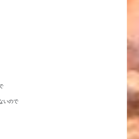
で
ないので