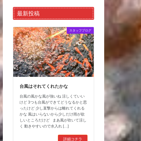
最新投稿
スタッフブログ
台風はそれてくれたかな
台風の風かな風が強いね 涼しくていい
けど 3つも台風ができてどうなるかと思
ったけど 少し直撃からは離れてくれる
かな 風はいらないから少しだけ雨が欲
しいところだけど まあ風が吹いて涼し
く 動きやすいので水入れ […]
詳細コチラ