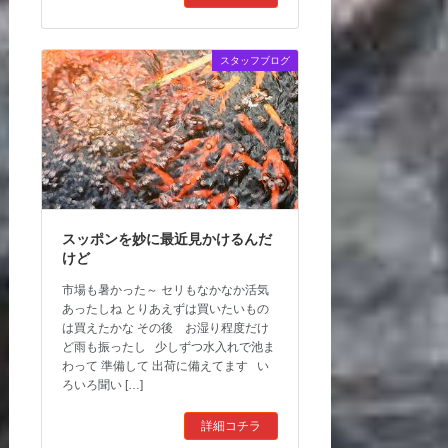
スタッフブログ
スッポンを妙に最近見かけるんだ
けど
市場も暑かった～ セリもなかなか活気
あったしね とりあえずは買いたいもの
は買えたかな その後 お湿り程度だけ
ど雨も振ったし 少しずつ水入れで池ま
わって 準備して 出荷に備えてます い
ろいろ聞い […]
詳細コチラ