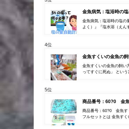
金魚病気：塩浴時の塩
金魚病気：塩浴時の塩の量
よく）』『塩水浴（えん
4位
金魚すくいの金魚の飼
金魚すくいの金魚の飼い
ってすぐに死ぬ」 とい
5位
商品番号：60?0 
商品番号：60?0 金魚
フルセットとは 金魚す