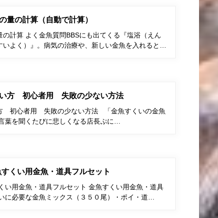
の量の計算（自動で計算）
の計算 よく金魚質問BBSにも出てくる『塩浴（えん
すいよく）』。病気の治療や、新しい金魚を入れると…
い方 初心者用 失敗の少ない方法
方 初心者用 失敗の少ない方法 「金魚すくいの金魚
う言葉を聞くたびに悲しくなる店長ぷに…
金魚すくい用金魚・道具フルセット
すくい用金魚・道具フルセット 金魚すくい用金魚・道具
くいに必要な金魚ミックス（３５０尾）・ポイ・道…