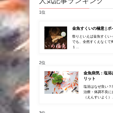
人気記事ランキング
1位
金魚すくいの極意 | 
祭りといえば金魚すくい
でも、全然すくえなくて
１…
2位
金魚病気：塩浴
リット
塩浴はなぜ良い？
治療・体調不良に
（えんすいよく）
3位