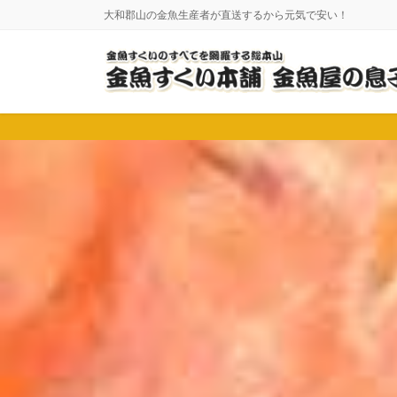
コ
ナ
大和郡山の金魚生産者が直送するから元気で安い！
ン
ビ
テ
ゲ
ン
ー
ツ
シ
に
ョ
移
ン
動
に
移
動