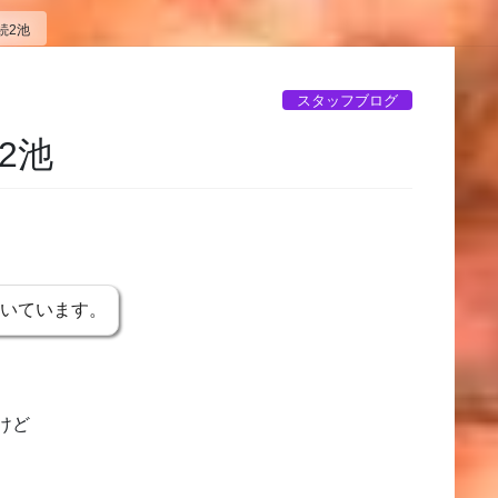
続2池
スタッフブログ
2池
書いています。
けど