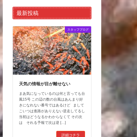
最新投稿
スタッフブログ
天気の情報が目が離せない
まあ気になっているのは何と言っても台
風15号 この辺の数の台風はあんまり好
きになれない番号ではあるけど まして
こいつは進路がありえない逆走してるし
当初はどうなるかわからなくて その次
は それる予報で次は逆 […]
詳細コチラ