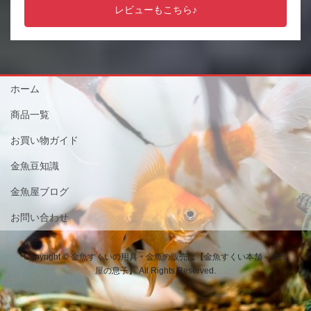
レビューもこちら♪
ホーム
商品一覧
お買い物ガイド
金魚豆知識
金魚屋ブログ
お問い合わせ
Copyright © 金魚すくいの用具・金魚の販売は【金魚すくい本舗－金魚
屋の息子】 All Rights Reserved.