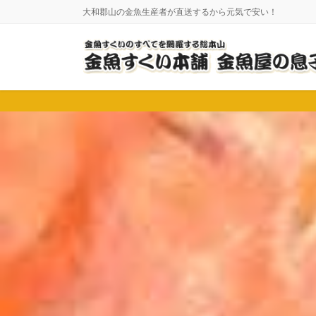
コ
ナ
大和郡山の金魚生産者が直送するから元気で安い！
ン
ビ
テ
ゲ
ン
ー
ツ
シ
に
ョ
移
ン
動
に
移
動