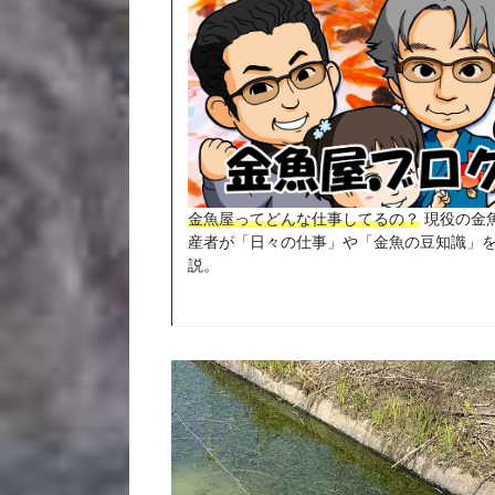
金魚屋ってどんな仕事してるの？
現役の金
産者が「日々の仕事」や「金魚の豆知識」
説。