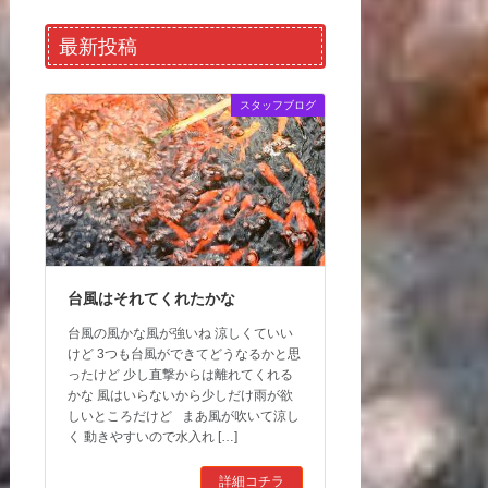
最新投稿
スタッフブログ
台風はそれてくれたかな
台風の風かな風が強いね 涼しくていい
けど 3つも台風ができてどうなるかと思
ったけど 少し直撃からは離れてくれる
かな 風はいらないから少しだけ雨が欲
しいところだけど まあ風が吹いて涼し
く 動きやすいので水入れ […]
詳細コチラ