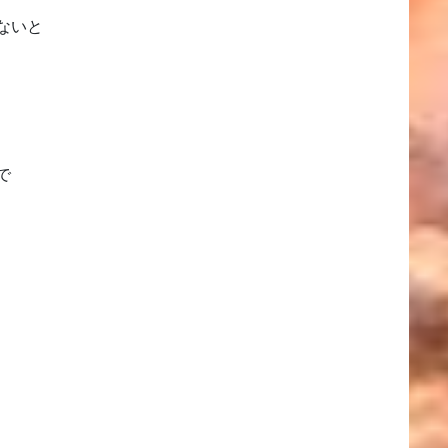
ないと
で