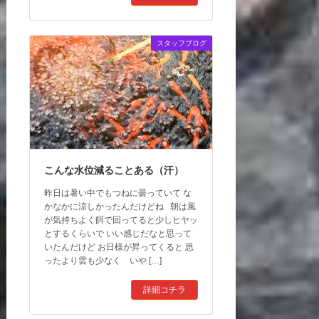
スタッフブログ
こんな水位減ることある（汗）
昨日は暑い中でもつねに曇っていて な
かなかに涼しかったんだけどね 朝は風
が気持ちよく餌で回ってると少しヒヤッ
とするくらいで いい感じだなと思って
いたんだけど お日様が昇ってくると 思
ったより雲も少なく いや […]
詳細コチラ