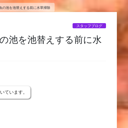
魚の池を池替えする前に水草掃除
スタッフブログ
の池を池替えする前に水
書いています。