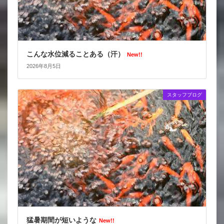
こんな水位減ることある（汗）
New!!
2026年8月5日
スタッフブログ
猛暑期間が短いような
New!!