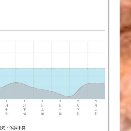
1
1
2
2
2
3
月
月
月
月
月
月
中
下
上
中
下
上
旬
旬
旬
旬
旬
旬
病気・体調不良