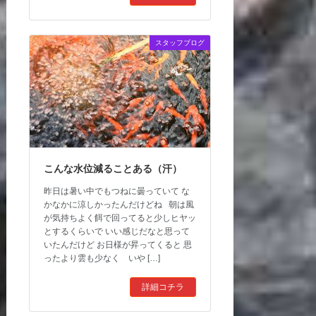
スタッフブログ
こんな水位減ることある（汗）
昨日は暑い中でもつねに曇っていて な
かなかに涼しかったんだけどね 朝は風
が気持ちよく餌で回ってると少しヒヤッ
とするくらいで いい感じだなと思って
いたんだけど お日様が昇ってくると 思
ったより雲も少なく いや […]
詳細コチラ