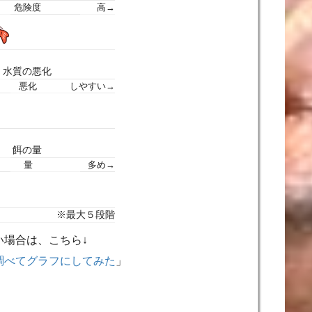
危険度
高→
水質の悪化
悪化
しやすい→
餌の量
量
多め→
※最大５段階
い場合は、こちら↓
調べてグラフにしてみた
」