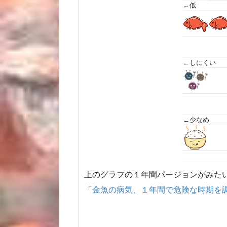
←低
←しにくい
←少なめ
上のグラフの１年間バージョンがみた
「
金魚の病気、１年間で危険な時期を