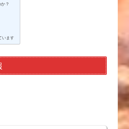
のか？
？
ています
報