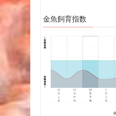
金魚飼育指数
12
12
12
1
月
月
月
月
上
中
下
上
旬
旬
旬
旬