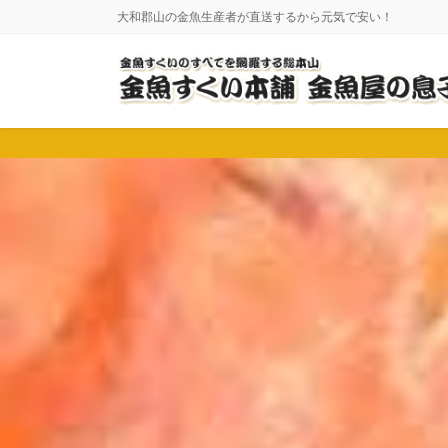
コ
ナ
大和郡山の金魚生産者が直送するから元気で安い！
ン
ビ
テ
ゲ
ン
ー
ツ
シ
に
ョ
移
ン
動
に
移
動