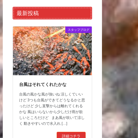
最新投稿
スタッフブログ
台風はそれてくれたかな
台風の風かな風が強いね 涼しくていい
けど 3つも台風ができてどうなるかと思
ったけど 少し直撃からは離れてくれる
かな 風はいらないから少しだけ雨が欲
しいところだけど まあ風が吹いて涼し
く 動きやすいので水入れ […]
詳細コチラ