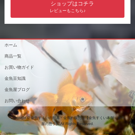
ショップはコチラ
レビューもこちら♪
ホーム
商品一覧
お買い物ガイド
金魚豆知識
金魚屋ブログ
お問い合わせ
Copyright © 金魚すくいの用具・金魚の販売は【金魚すくい本舗－金魚
屋の息子】 All Rights Reserved.