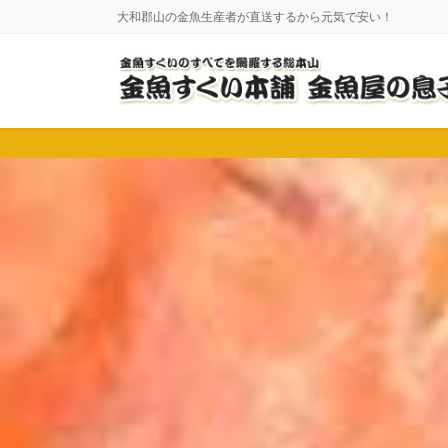
コ
ナ
大和郡山の金魚生産者が直送するから元気で安い！
ン
ビ
テ
ゲ
ン
ー
ツ
シ
に
ョ
移
ン
動
に
移
動