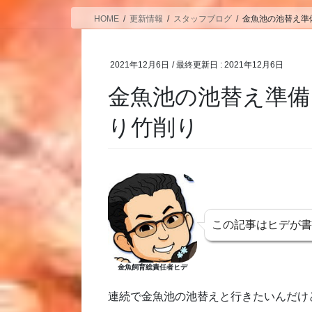
HOME
更新情報
スタッフブログ
金魚池の池替え準
2021年12月6日
/ 最終更新日 :
2021年12月6日
金魚池の池替え準
り竹削り
この記事はヒデが
金魚飼育総責任者ヒデ
連続で金魚池の池替えと行きたいんだけ