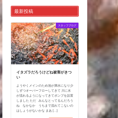
最新投稿
スタッフブログ
イタズラだろうけどね被害がきつ
い
ようやくメインのため池が満水になり少
しずつオーバーフローしてきて 川に水
が流れるようになってきてポンプを設置
しました ただ みんなとってるんだろう
ね なかなか うちまで流れてこないの
はしょうがないかな まあ […]