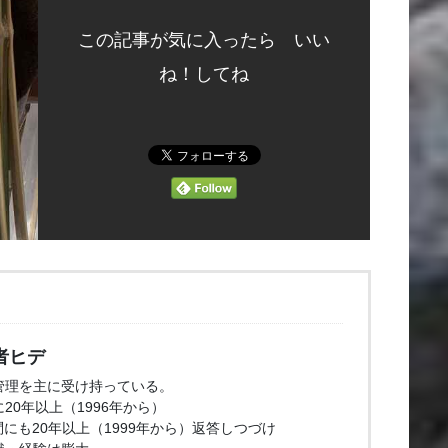
この記事が気に入ったら いい
ね！してね
者ヒデ
管理を主に受け持っている。
20年以上（1996年から）
問にも20年以上（1999年から）返答しつづけ