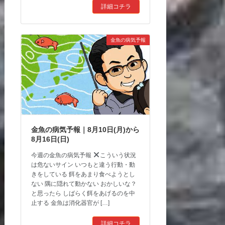
詳細コチラ
金魚の病気予報
金魚の病気予報｜8月10日(月)から
8月16日(日)
今週の金魚の病気予報
こういう状況
は危ないサイン いつもと違う行動・動
きをしている 餌をあまり食べようとし
ない 隅に隠れて動かない おかしいな？
と思ったら しばらく餌をあげるのを中
止する 金魚は消化器官が […]
詳細コチラ