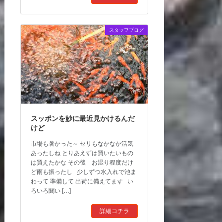
スタッフブログ
スッポンを妙に最近見かけるんだ
けど
市場も暑かった～ セリもなかなか活気
あったしね とりあえずは買いたいもの
は買えたかな その後 お湿り程度だけ
ど雨も振ったし 少しずつ水入れで池ま
わって 準備して 出荷に備えてます い
ろいろ聞い […]
詳細コチラ