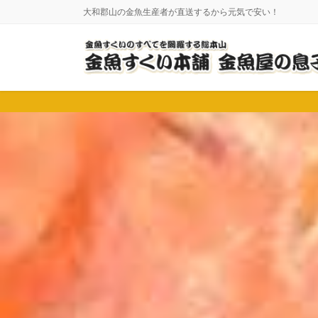
コ
ナ
大和郡山の金魚生産者が直送するから元気で安い！
ン
ビ
テ
ゲ
ン
ー
ツ
シ
に
ョ
移
ン
動
に
移
動