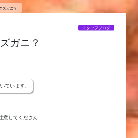
クズガニ？
スタッフブログ
クズガニ？
書いています。
注意してくださん