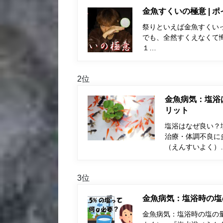
金魚すくいの極意 | 
祭りといえば金魚すくい
でも、全然すくえなくて
１…
2位
金魚病気：塩浴
リット
塩浴はなぜ良い？
治療・体調不良に
（えんすいよく）
3位
金魚病気：塩浴時の塩
金魚病気：塩浴時の塩の量