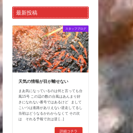
最新投稿
スタッフブログ
天気の情報が目が離せない
まあ気になっているのは何と言っても台
風15号 この辺の数の台風はあんまり好
きになれない番号ではあるけど まして
こいつは進路がありえない逆走してるし
当初はどうなるかわからなくて その次
は それる予報で次は逆 […]
詳細コチラ