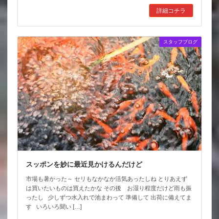
詳細コチラ
スタッフブログ
スッポンを妙に最近見かけるんだけど
市場も暑かった～ セリもなかなか活気あったしね とりあえず
は買いたいものは買えたかな その後 お湿り程度だけど雨も振
ったし 少しずつ水入れで池まわって 準備して 出荷に備えてま
す いろいろ聞い […]