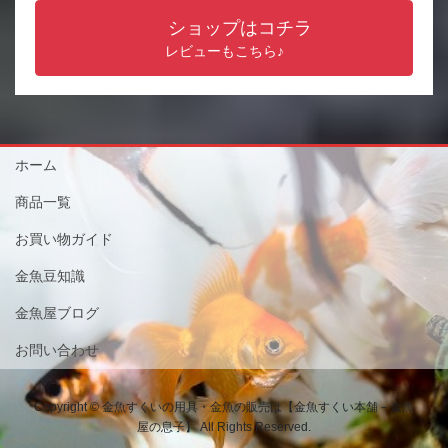
ショップはコチラ
レビューもこちら♪
ホーム
商品一覧
お買い物ガイド
金魚豆知識
金魚屋ブログ
お問い合わせ
Copyright © 金魚すくいの用具・金魚の販売は【金魚すくい本舗－金魚
屋の息子】 All Rights Reserved.