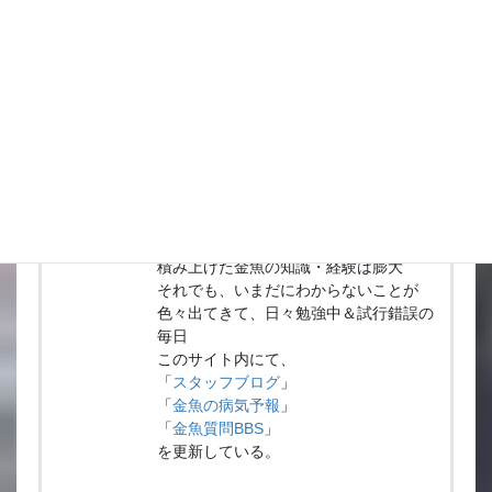
投稿者プロフィール
金魚飼育総責任者ヒデ
金魚の生産・飼育・管理を主に受け持っ
ている。
金魚生産者歴もすでに20年以上（1996
年から）
金魚質問BBSへの質問にも20年以上
（1999年から）返答しつづけ
積み上げた金魚の知識・経験は膨大
それでも、いまだにわからないことが
色々出てきて、日々勉強中＆試行錯誤の
毎日
このサイト内にて、
「
スタッフブログ
」
「
金魚の病気予報
」
「
金魚質問BBS
」
を更新している。