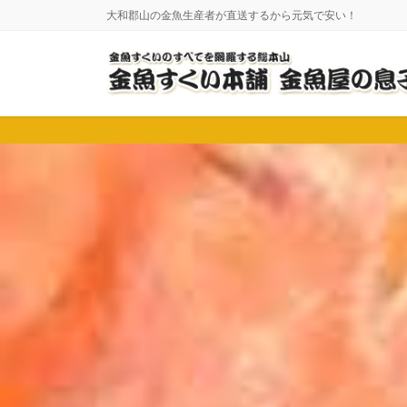
コ
ナ
大和郡山の金魚生産者が直送するから元気で安い！
ン
ビ
テ
ゲ
ン
ー
ツ
シ
に
ョ
移
ン
動
に
移
動