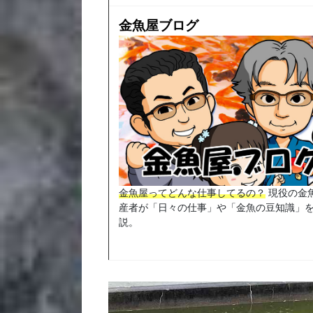
金魚屋ブログ
金魚屋ってどんな仕事してるの？
現役の金
産者が「日々の仕事」や「金魚の豆知識」
説。