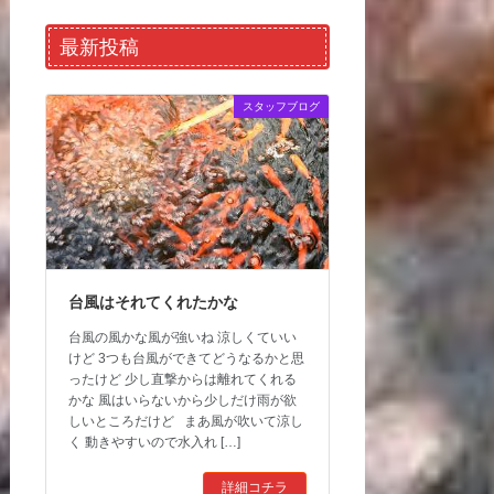
最新投稿
スタッフブログ
台風はそれてくれたかな
台風の風かな風が強いね 涼しくていい
けど 3つも台風ができてどうなるかと思
ったけど 少し直撃からは離れてくれる
かな 風はいらないから少しだけ雨が欲
しいところだけど まあ風が吹いて涼し
く 動きやすいので水入れ […]
詳細コチラ