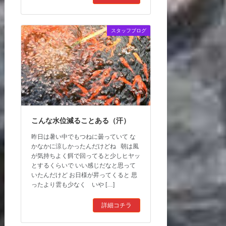
スタッフブログ
こんな水位減ることある（汗）
昨日は暑い中でもつねに曇っていて な
かなかに涼しかったんだけどね 朝は風
が気持ちよく餌で回ってると少しヒヤッ
とするくらいで いい感じだなと思って
いたんだけど お日様が昇ってくると 思
ったより雲も少なく いや […]
詳細コチラ