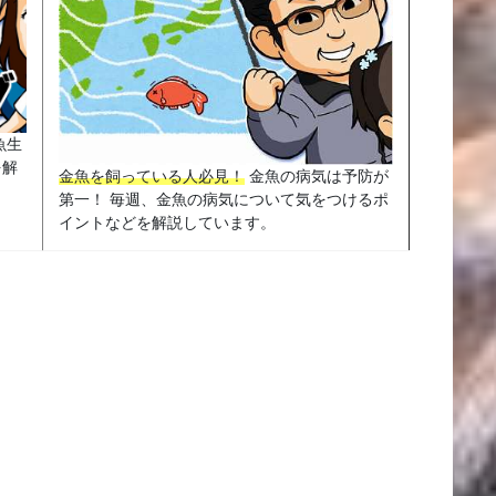
魚生
を解
金魚を飼っている人必見！
金魚の病気は予防が
第一！ 毎週、金魚の病気について気をつけるポ
イントなどを解説しています。