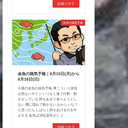
詳細コチラ
金魚の病気予報
金魚の病気予報｜8月10日(月)から
8月16日(日)
今週の金魚の病気予報
こういう状況
は危ないサイン いつもと違う行動・動
きをしている 餌をあまり食べようとし
ない 隅に隠れて動かない おかしいな？
と思ったら しばらく餌をあげるのを中
止する 金魚は消化器官が […]
詳細コチラ