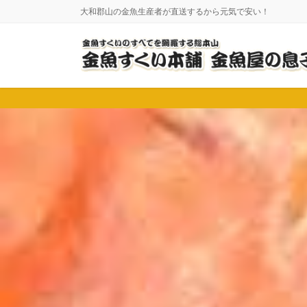
コ
ナ
大和郡山の金魚生産者が直送するから元気で安い！
ン
ビ
テ
ゲ
ン
ー
ツ
シ
に
ョ
移
ン
動
に
移
動