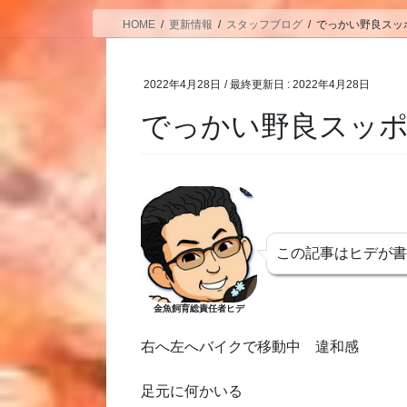
HOME
更新情報
スタッフブログ
でっかい野良スッ
2022年4月28日
/ 最終更新日 :
2022年4月28日
でっかい野良スッ
この記事はヒデが
金魚飼育総責任者ヒデ
右へ左へバイクで移動中 違和感
足元に何かいる