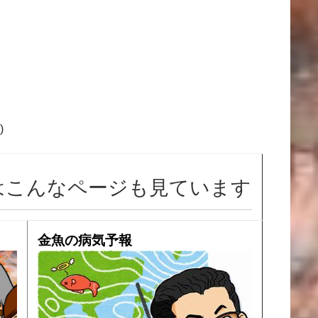
)
はこんなページも見ています
金魚の病気予報