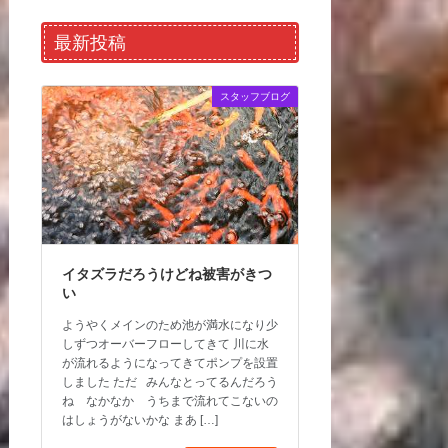
最新投稿
スタッフブログ
イタズラだろうけどね被害がきつ
い
ようやくメインのため池が満水になり少
しずつオーバーフローしてきて 川に水
が流れるようになってきてポンプを設置
しました ただ みんなとってるんだろう
ね なかなか うちまで流れてこないの
はしょうがないかな まあ […]